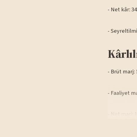
- Net kâr: 3
- Seyreltilm
Kârlıl
- Brüt marj:
- Faaliyet m
- Net marj: 