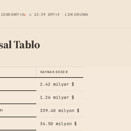
15:00 GMT+3
1 DK OKUMA
↻ 13:39 GMT+3
sal Tablo
KAYNAK DEĞER
2.42 milyar $
1.26 milyar $
339.40 milyon $
RI
34.50 milyon $