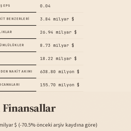
0.04
Ş EPS
3.84 milyar $
KIT BENZERLERI
26.94 milyar $
LIKLAR
8.73 milyar $
ÜMLÜLÜKLER
18.22 milyar $
638.80 milyon $
DEN NAKIT AKIMI
155.70 milyon $
RCAMALARI
 Finansallar
2 milyar $ (-70.5% önceki arşiv kaydına göre)