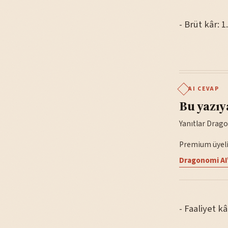
- Brüt kâr: 1
AI CEVAP
Bu yazıy
Yanıtlar Drago
Premium üyelik
Dragonomi AI'
- Faaliyet kâ