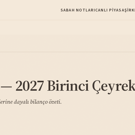
SABAH NOTLARI
CANLI PIYASA
ŞIRK
— 2027 Birinci Çeyrek
erine dayalı bilanço özeti.