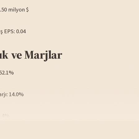
4.50 milyon $
iş EPS: 0.04
ık ve Marjlar
 52.1%
arjı: 14.0%
1.4%