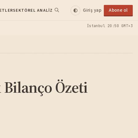
Giriş yap
Abone ol
ETLER
SEKTÖREL ANALIZ
İstanbul
20:50 GMT+3
 Bilanço Özeti