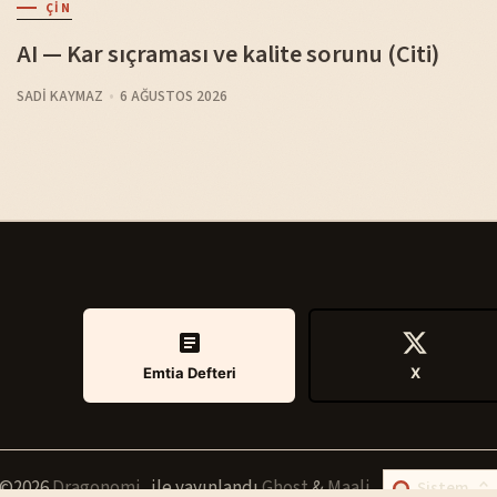
ÇIN
AI — Kar sıçraması ve kalite sorunu (Citi)
SADI KAYMAZ
6 AĞUSTOS 2026
Emtia Defteri
X
©2026
Dragonomi
.
ile yayınlandı
Ghost
&
Maali
.