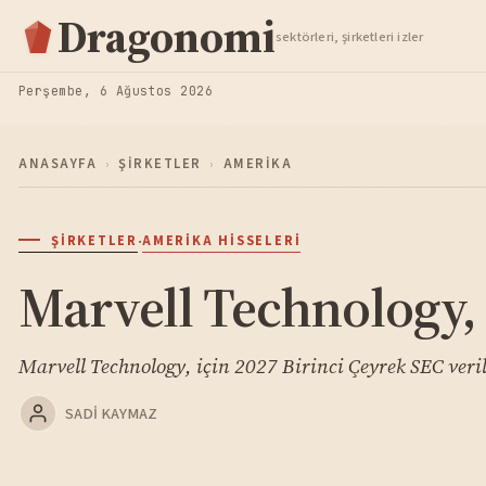
Hisse Analiz
Dragonomi
sektörleri, şirketleri izler
TAKIP ET
Perşembe, 6 Ağustos 2026
ANASAYFA
›
ŞIRKETLER
›
AMERIKA
·
ŞIRKETLER
AMERIKA HISSELERI
Marvell Technology, 
Marvell Technology, için 2027 Birinci Çeyrek SEC veril
SADI KAYMAZ