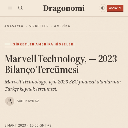
Dragonomi
Abone ol
ANASAYFA
›
ŞIRKETLER
›
AMERIKA
·
ŞIRKETLER
AMERIKA HISSELERI
Marvell Technology, — 2023
Bilanço Tercümesi
Marvell Technology, için 2023 SEC finansal alanlarının
Türkçe kaynak tercümesi.
SADI KAYMAZ
8 MART 2023
15:00 GMT+3