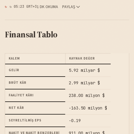
1 DK OKUMA
PAYLAŞ
↻ 05:23 GMT+3
Finansal Tablo
KALEM
KAYNAK DEĞER
5.92 milyar $
GELIR
2.99 milyar $
BRÜT KÂR
238.00 milyon $
FAALIYET KÂRI
-163.50 milyon $
NET KÂR
-0.19
SEYRELTILMIŞ EPS
911.00 milyon $
NAKIT VE NAKIT BENZERLERI