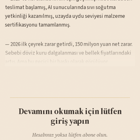
teslimat başlamış, AI sunucularında sıvı soğutma
yetkinliği kazanılmış, uzayda uydu seviyesi malzeme
sertifikasyonu tamamlanmış.
— 2026 ilk çeyrek zarar getirdi, 150 milyon yuan net zarar.
Sebebi döviz kuru dalgalanması ve bellek fiyatlarındaki
artış. Ama bu geçici bir baskı olarak görülüyor.
Devamını okumak için lütfen
giriş yapın
Hesabınız yoksa lütfen abone olun.