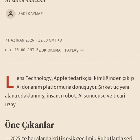
AI sunucularında
SADI KAYMAZ
7 HAZIRAN 2026
12:00 GMT+3
2 DK OKUMA
PAYLAŞ
↻ 15:00 GMT+3
L
ens Technology, Apple tedarikçisi kimliğinden çıkıp
AI donanım platformuna dönüşüyor. Şirket üç yeni
alana odaklanmış, insansı robot, AI sunucusu ve ticari
uzay.
Öne Çıkanlar
— 2025'te her alanda kritik eşik geçilmiş. Robotlarda seri