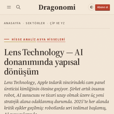
Dragonomi
Abone ol
ANASAYFA
›
SEKTÖRLER
›
ÇIP VE YZ
·
HISSE ANALIZ
ASYA HISSELERI
Lens Technology — AI
donanımında yapısal
dönüşüm
Lens Technology, Apple tedarik zincirindeki cam panel
üreticisi kimliğinin ötesine geçiyor. Şirket artık insansı
robot, AI sunucusu ve ticari uzay olmak üzere üç yeni
stratejik alana odaklanmış durumda. 2025'te her alanda
kritik eşikler geçilmiş: robotlarda seri teslimat başlamış,