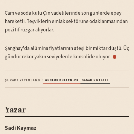
Cam ve soda külü Çin vadelilerinde son günlerde epey
hareketli. Teşviklerin emlak sektörüne odaklanmasından
pozitif rüzgar alıyorlar.
Şanghay'da alümina fiyatlarının ateşi bir miktar düştü. Üç
gündür rekor yakın seviyelerde konsolide oluyor.
ŞURADA YAYINLANDI:
GÜNLÜK BÜLTENLER
SABAH NOTLARI
Yazar
Sadi Kaymaz