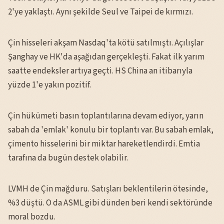
2'ye yaklaştı. Aynı şekilde Seul ve Taipei de kırmızı.
Çin hisseleri akşam Nasdaq'ta kötü satılmıştı. Açılışlar
Şanghay ve HK'da aşağıdan gerçekleşti. Fakat ilk yarım
saatte endeksler artıya geçti. HS China an itibarıyla
yüzde 1'e yakın pozitif.
Çin hükümeti basın toplantılarına devam ediyor, yarın
sabah da 'emlak' konulu bir toplantı var. Bu sabah emlak,
çimento hisselerini bir miktar hareketlendirdi. Emtia
tarafına da bugün destek olabilir.
LVMH de Çin mağduru. Satışları beklentilerin ötesinde,
%3 düştü. O da ASML gibi dünden beri kendi sektöründe
moral bozdu.