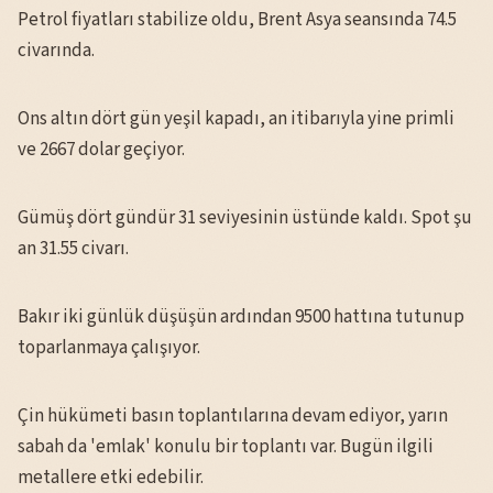
Petrol fiyatları stabilize oldu, Brent Asya seansında 74.5
civarında.
Ons altın dört gün yeşil kapadı, an itibarıyla yine primli
ve 2667 dolar geçiyor.
Gümüş dört gündür 31 seviyesinin üstünde kaldı. Spot şu
an 31.55 civarı.
Bakır iki günlük düşüşün ardından 9500 hattına tutunup
toparlanmaya çalışıyor.
Çin hükümeti basın toplantılarına devam ediyor, yarın
sabah da 'emlak' konulu bir toplantı var. Bugün ilgili
metallere etki edebilir.