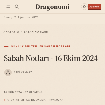
Dragonomi
Abone ol
Cuma, 7 Ağustos 2026
ANASAYFA
›
SABAH NOTLARI
·
GÜNLÜK BÜLTENLER
SABAH NOTLARI
Sabah Notları - 16 Ekim 2024
SADI KAYMAZ
16 EKIM 2024
07:28 GMT+3
3 DK OKUMA
PAYLAŞ
↻ 09:48 GMT+3