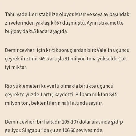
Tahıl vadelileri stabilize oluyor. Mısır ve soya ay başındaki
zirvelerinden yaklaşık %7 düşmüştü. Aynı istikamette
buğday da %5 kadar aşağıda.
Demir cevheri için kritik sonuçlardan biri: Vale'in üçüncü
çeyrek üretimi %5.5 artışla 91 milyon tona yükseldi. Çok
iyi miktar.
Rio yüklemeleri kuvvetli olmakla birlikte üçüncü
çeyrekte yüzde 1 artış kaydetti. Pilbara miktarı 84.5
milyon ton, beklentilerin hafif altında sayılır.
Demir cevheri bir haftadır 105-107 dolar arasında gidip
geliyor. Singapur'da şu an 106.60 seviyesinde.