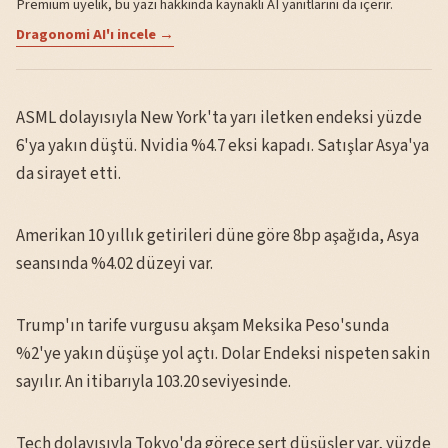
Premium üyelik, bu yazı hakkında kaynaklı AI yanıtlarını da içerir.
Dragonomi AI'ı incele →
ASML dolayısıyla New York'ta yarı iletken endeksi yüzde
6'ya yakın düştü. Nvidia %4.7 eksi kapadı. Satışlar Asya'ya
da sirayet etti.
Amerikan 10 yıllık getirileri düne göre 8bp aşağıda, Asya
seansında %4.02 düzeyi var.
Trump'ın tarife vurgusu akşam Meksika Peso'sunda
%2'ye yakın düşüşe yol açtı. Dolar Endeksi nispeten sakin
sayılır. An itibarıyla 103.20 seviyesinde.
Tech dolayısıyla Tokyo'da görece sert düşüşler var, yüzde