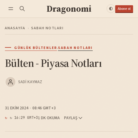
Dragonomi
Abone ol
ANASAYFA
›
SABAH NOTLARI
·
GÜNLÜK BÜLTENLER
SABAH NOTLARI
Bülten - Piyasa Notları
SADI KAYMAZ
31 EKIM 2024
08:46 GMT+3
1 DK OKUMA
PAYLAŞ
↻ 16:29 GMT+3