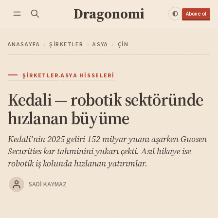
Dragonomi
Abone ol
ANASAYFA
›
ŞIRKETLER
›
ASYA
›
ÇIN
·
ŞIRKETLER
ASYA HISSELERI
Kedali — robotik sektöründe
hızlanan büyüme
Kedali'nin 2025 geliri 152 milyar yuanı aşarken Guosen
Securities kar tahminini yukarı çekti. Asıl hikaye ise
robotik iş kolunda hızlanan yatırımlar.
SADI KAYMAZ