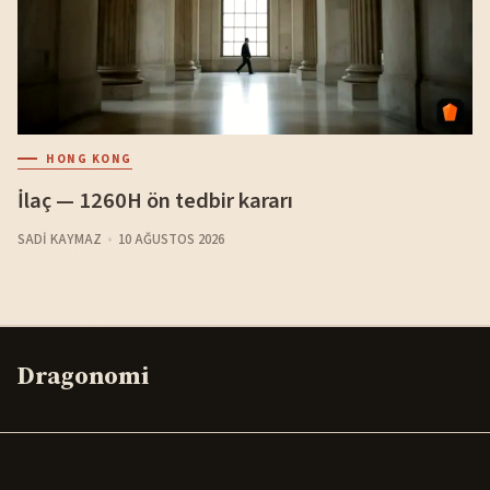
HONG KONG
İlaç — 1260H ön tedbir kararı
SADI KAYMAZ
10 AĞUSTOS 2026
Dragonomi