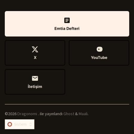
Emtia Defteri
X
YouTube
İletişim
©2026
Dragonomi
.
ile yayınlandı
Ghost
&
Maali
.