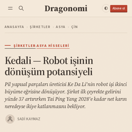
Dragonomi
Abone ol
ANASAYFA
›
ŞIRKETLER
›
ASYA
›
ÇIN
·
ŞIRKETLER
ASYA HISSELERI
Kedali — Robot işinin
dönüşüm potansiyeli
Pil yapısal parçaları üreticisi Ke Da Li'nin robot işi ikinci
büyüme eğrisine dönüşüyor. Şirket ilk çeyrekte gelirini
yüzde 37 artırırken Tai Ping Yang 2028'e kadar net karın
neredeyse ikiye katlanmasını bekliyor.
SADI KAYMAZ