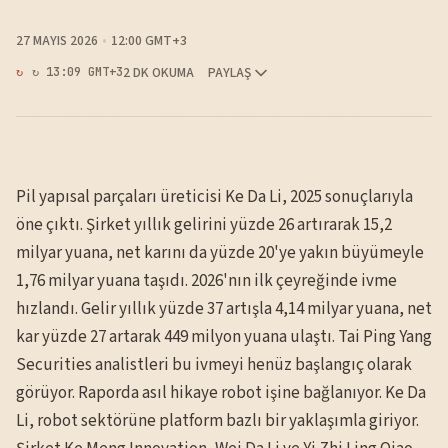
27 MAYIS 2026
12:00 GMT+3
2 DK OKUMA
PAYLAŞ
↻ 13:09 GMT+3
Pil yapısal parçaları üreticisi Ke Da Li, 2025 sonuçlarıyla
öne çıktı. Şirket yıllık gelirini yüzde 26 artırarak 15,2
milyar yuana, net karını da yüzde 20'ye yakın büyümeyle
1,76 milyar yuana taşıdı. 2026'nın ilk çeyreğinde ivme
hızlandı. Gelir yıllık yüzde 37 artışla 4,14 milyar yuana, net
kar yüzde 27 artarak 449 milyon yuana ulaştı. Tai Ping Yang
Securities analistleri bu ivmeyi henüz başlangıç olarak
görüyor. Raporda asıl hikaye robot işine bağlanıyor. Ke Da
Li, robot sektörüne platform bazlı bir yaklaşımla giriyor.