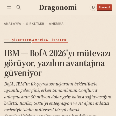
Dragonomi
Abone ol
ANASAYFA
›
ŞIRKETLER
›
AMERIKA
·
ŞIRKETLER
AMERIKA HISSELERI
IBM — BofA 2026'yı mütevazı
görüyor, yazılım avantajına
güveniyor
BofA, IBM'in ilk çeyrek sonuçlarının beklentilerle
uyumlu geleceğini, erken tamamlanan Confluent
anlaşmasının 50 milyon dolar gelir katkısı sağlayacağını
belirtti. Banka, 2026'yı entegrasyon ve AI ajanı anlatısı
nedeniyle 'daha mütevazı' bir yıl olarak