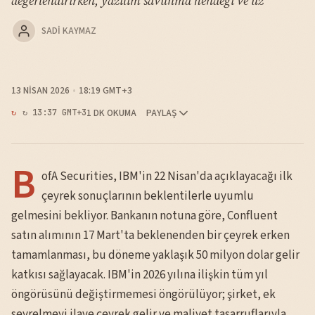
değerlendirirken, yazılım savunma hendeği ve uz
SADI KAYMAZ
13 NISAN 2026
18:19 GMT+3
1 DK OKUMA
PAYLAŞ
↻ 13:37 GMT+3
B
ofA Securities, IBM'in 22 Nisan'da açıklayacağı ilk
çeyrek sonuçlarının beklentilerle uyumlu
gelmesini bekliyor. Bankanın notuna göre, Confluent
satın alımının 17 Mart'ta beklenenden bir çeyrek erken
tamamlanması, bu döneme yaklaşık 50 milyon dolar gelir
katkısı sağlayacak. IBM'in 2026 yılına ilişkin tüm yıl
öngörüsünü değiştirmemesi öngörülüyor; şirket, ek
seyrelmeyi ilave çeyrek gelir ve maliyet tasarruflarıyla