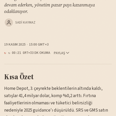
devam ederken, yönetim pazar payı kazanmaya
odaklanıyor.
SADI KAYMAZ
19 KASIM 2025
15:00 GMT+3
3 DK OKUMA
PAYLAŞ
↻ 00:21 GMT+3
Kısa Özet
Home Depot, 3. çeyrekte beklentilerin altında kaldı,
satışlar 41,4 milyar dolar, komp %0,2 arttı. Fırtına
faaliyetlerinin olmaması ve tüketici belirsizliği
nedeniyle 2025 guidance'ı düşürüldü. SRS ve GMS satın