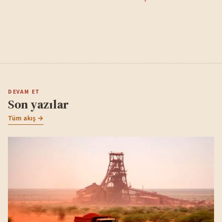
DEVAM ET
Son yazılar
Tüm akış →