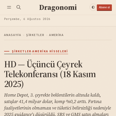
Dragonomi
Abone ol
Perşembe, 6 Ağustos 2026
ANASAYFA
›
ŞIRKETLER
›
AMERIKA
·
ŞIRKETLER
AMERIKA HISSELERI
HD — Üçüncü Çeyrek
Telekonferansı (18 Kasım
2025)
Home Depot, 3. çeyrekte beklentilerin altında kaldı,
satışlar 41,4 milyar dolar, komp %0,2 arttı. Fırtına
faaliyetlerinin olmaması ve tüketici belirsizliği nedeniyle
2025 guidance'ı düşürüldü. SRS ve GMS satın almaları