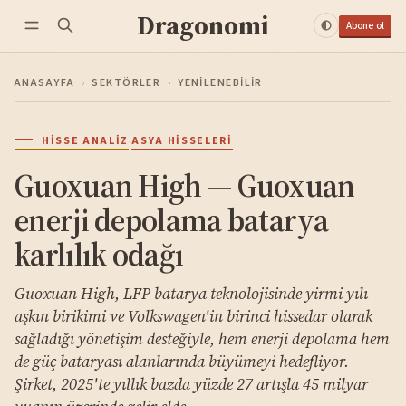
Dragonomi
Abone ol
ANASAYFA
›
SEKTÖRLER
›
YENILENEBILIR
·
HISSE ANALIZ
ASYA HISSELERI
Guoxuan High — Guoxuan
enerji depolama batarya
karlılık odağı
Guoxuan High, LFP batarya teknolojisinde yirmi yılı
aşkın birikimi ve Volkswagen'in birinci hissedar olarak
sağladığı yönetişim desteğiyle, hem enerji depolama hem
de güç bataryası alanlarında büyümeyi hedefliyor.
Şirket, 2025'te yıllık bazda yüzde 27 artışla 45 milyar