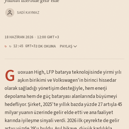
yuanın üzerinde gelir elde
SADI KAYMAZ
18 HAZIRAN 2026
12:00 GMT+3
3 DK OKUMA
PAYLAŞ
↻ 12:45 GMT+3
G
uoxuan High, LFP batarya teknolojisinde yirmi yılı
aşkın birikimi ve Volkswagen'in birinci hissedar
olarak sağladığı yönetişim desteğiyle, hem enerji
depolama hem de güç bataryası alanlarında büyümeyi
hedefliyor. Şirket, 2025'te yıllık bazda yüzde 27 artışla 45
milyar yuanın üzerinde gelir elde etti ve ana faaliyet
karında iyileşme sinyali verdi. 2026 ilk çeyrekte de gelir
artışı yüzde 29'u buldu. Asıl hikaye, düşük karlılıkla