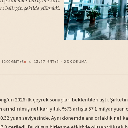
dışı kalemler hariç net karı
ı belirgin şekilde yükseldi.
12:00 GMT+3
2 DK OKUMA
↻ 13:37 GMT+3
ng'un 2026 ilk çeyrek sonuçları beklentileri aştı. Şirketin 
arındırılmış net karı yıllık %73 artışla 57.1 milyar yuan 
0.32 yuan seviyesinde. Aynı dönemde ana ortaklık net kar
7.8 geriledi. Bu düşüş birleşme etkisiyle oluşan yüksek 