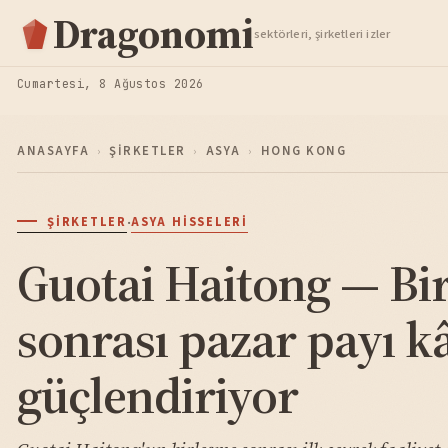
Hisse Analiz
Dragonomi
sektörleri, şirketleri izler
TAKIP ET
Cumartesi, 8 Ağustos 2026
ANASAYFA
›
ŞIRKETLER
›
ASYA
›
HONG KONG
·
ŞIRKETLER
ASYA HISSELERI
Guotai Haitong — Bi
sonrası pazar payı k
güçlendiriyor