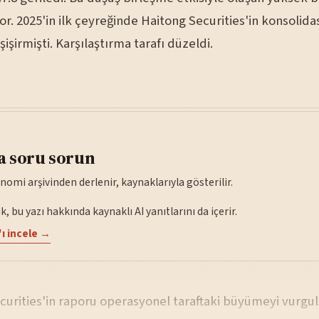
r. 2025'in ilk çeyreğinde Haitong Securities'in konsolid
şişirmişti. Karşılaştırma tarafı düzeldi.
a soru sorun
nomi arşivinden derlenir, kaynaklarıyla gösterilir.
, bu yazı hakkında kaynaklı AI yanıtlarını da içerir.
ı incele →
urities'in raporu operasyonel taraftaki büyümeyi vurgul