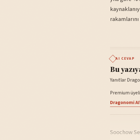
kaynaklanıyo
rakamlarını 
AI CEVAP
Bu yazıy
Yanıtlar Drago
Premium üyelik
Dragonomi AI'
Soochow Sec