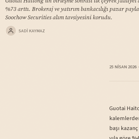
Guotai Haitong'un birleşme sonrası ilk çeyrek faaliyet 
%73 arttı. Brokeraj ve yatırım bankacılığı pazar paylar
Soochow Securities alım tavsiyesini korudu.
SADI KAYMAZ
25 NISAN 2026
Guotai Haito
kalemlerden 
başı kazanç 
yıla göre %4