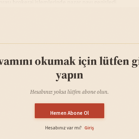
rası brokeraj işlemlerinde pazar payı genişledi.
vamını okumak için lütfen gi
yapın
Hesabınız yoksa lütfen abone olun.
Hemen Abone Ol
Hesabınız var mı?
Giriş