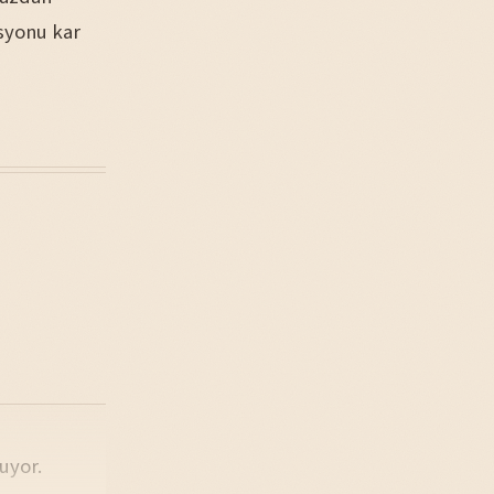
asyonu kar
uyor.