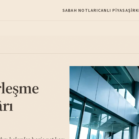
SABAH NOTLARI
CANLI PIYASA
ŞIRK
rleşme
ârı