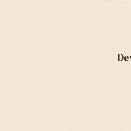
Birleşme son
De