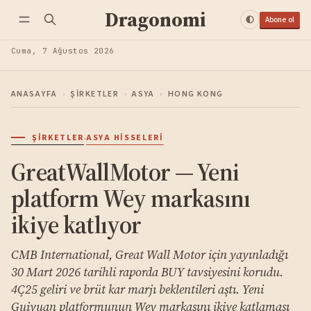
Dragonomi
Abone ol
Cuma, 7 Ağustos 2026
ANASAYFA
›
ŞIRKETLER
›
ASYA
›
HONG KONG
·
ŞIRKETLER
ASYA HISSELERI
GreatWallMotor — Yeni
platform Wey markasını
ikiye katlıyor
CMB International, Great Wall Motor için yayınladığı
30 Mart 2026 tarihli raporda BUY tavsiyesini korudu.
4Ç25 geliri ve brüt kar marjı beklentileri aştı. Yeni
Guiyuan platformunun Wey markasını ikiye katlaması