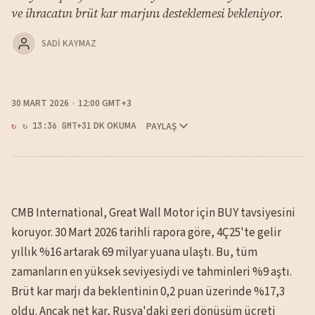
ve ihracatın brüt kar marjını desteklemesi bekleniyor.
SADI KAYMAZ
30 MART 2026
12:00 GMT+3
1 DK OKUMA
PAYLAŞ
↻ 13:36 GMT+3
CMB International, Great Wall Motor için BUY tavsiyesini
koruyor. 30 Mart 2026 tarihli rapora göre, 4Ç25'te gelir
yıllık %16 artarak 69 milyar yuana ulaştı. Bu, tüm
zamanların en yüksek seviyesiydi ve tahminleri %9 aştı.
Brüt kar marjı da beklentinin 0,2 puan üzerinde %17,3
oldu. Ancak net kar, Rusya'daki geri dönüşüm ücreti