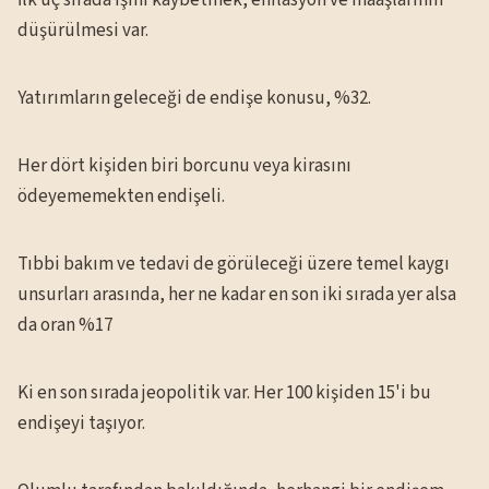
düşürülmesi var.
Yatırımların geleceği de endişe konusu, %32.
Her dört kişiden biri borcunu veya kirasını
ödeyememekten endişeli.
Tıbbi bakım ve tedavi de görüleceği üzere temel kaygı
unsurları arasında, her ne kadar en son iki sırada yer alsa
da oran %17
Ki en son sırada jeopolitik var. Her 100 kişiden 15'i bu
endişeyi taşıyor.