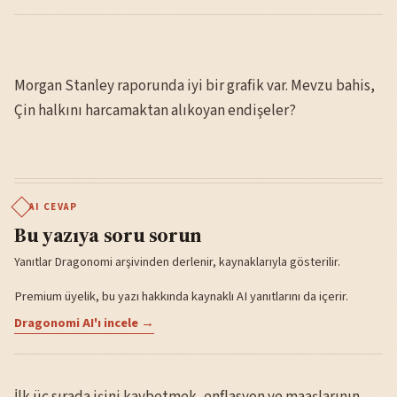
Morgan Stanley raporunda iyi bir grafik var. Mevzu bahis,
Çin halkını harcamaktan alıkoyan endişeler?
AI CEVAP
Bu yazıya soru sorun
Yanıtlar Dragonomi arşivinden derlenir, kaynaklarıyla gösterilir.
Premium üyelik, bu yazı hakkında kaynaklı AI yanıtlarını da içerir.
Dragonomi AI'ı incele →
İlk üç sırada işini kaybetmek, enflasyon ve maaşlarının