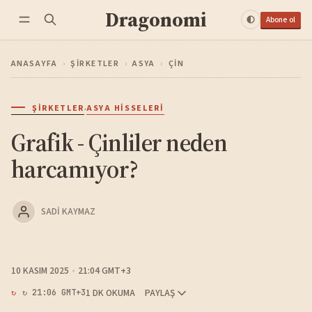
Dragonomi
Abone ol
ANASAYFA
›
ŞIRKETLER
›
ASYA
›
ÇIN
·
ŞIRKETLER
ASYA HISSELERI
Grafik - Çinliler neden
harcamıyor?
SADI KAYMAZ
10 KASIM 2025
21:04 GMT+3
1 DK OKUMA
PAYLAŞ
↻ 21:06 GMT+3