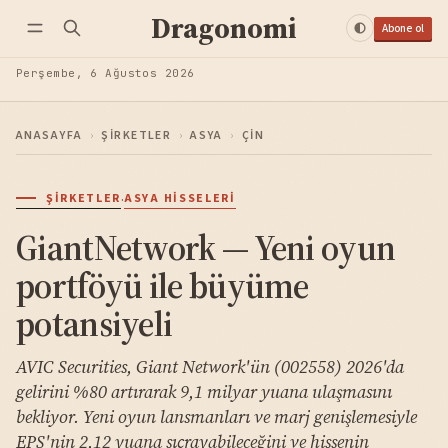
Dragonomi
Abone ol
Perşembe, 6 Ağustos 2026
ANASAYFA
›
ŞIRKETLER
›
ASYA
›
ÇIN
·
ŞIRKETLER
ASYA HISSELERI
GiantNetwork — Yeni oyun
portföyü ile büyüme
potansiyeli
AVIC Securities, Giant Network'ün (002558) 2026'da
gelirini %80 artırarak 9,1 milyar yuana ulaşmasını
bekliyor. Yeni oyun lansmanları ve marj genişlemesiyle
EPS'nin 2,12 yuana sıçrayabileceğini ve hissenin