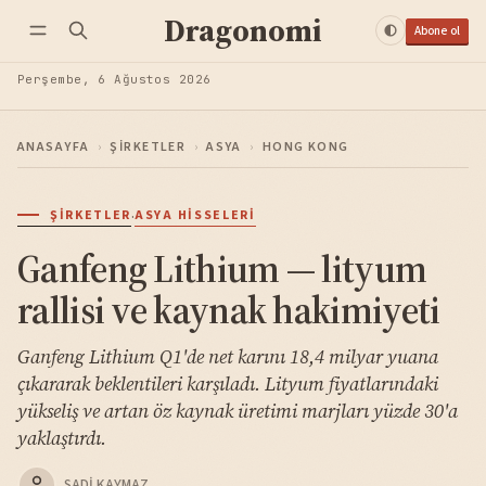
Dragonomi
Abone ol
Perşembe, 6 Ağustos 2026
ANASAYFA
›
ŞIRKETLER
›
ASYA
›
HONG KONG
·
ŞIRKETLER
ASYA HISSELERI
Ganfeng Lithium — lityum
rallisi ve kaynak hakimiyeti
Ganfeng Lithium Q1'de net karını 18,4 milyar yuana
çıkararak beklentileri karşıladı. Lityum fiyatlarındaki
yükseliş ve artan öz kaynak üretimi marjları yüzde 30'a
yaklaştırdı.
SADI KAYMAZ