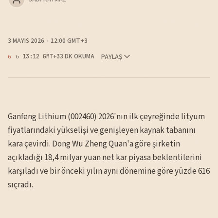
3 MAYIS 2026
12:00 GMT+3
3 DK OKUMA
PAYLAŞ
↻ 13:12 GMT+3
Ganfeng Lithium (002460) 2026'nın ilk çeyreğinde lityum
fiyatlarındaki yükselişi ve genişleyen kaynak tabanını
kara çevirdi. Dong Wu Zheng Quan'a göre şirketin
açıkladığı 18,4 milyar yuan net kar piyasa beklentilerini
karşıladı ve bir önceki yılın aynı dönemine göre yüzde 616
sıçradı.