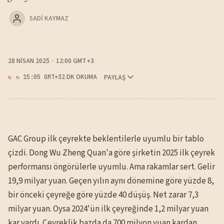
SADI KAYMAZ
28 NISAN 2025
12:00 GMT+3
2 DK OKUMA
PAYLAŞ
↻ 15:05 GMT+3
GAC Group ilk çeyrekte beklentilerle uyumlu bir tablo
çizdi. Dong Wu Zheng Quan'a göre şirketin 2025 ilk çeyrek
performansı öngörülerle uyumlu. Ama rakamlar sert. Gelir
19,9 milyar yuan. Geçen yılın aynı dönemine göre yüzde 8,
bir önceki çeyreğe göre yüzde 40 düşüş. Net zarar 7,3
milyar yuan. Oysa 2024'ün ilk çeyreğinde 1,2 milyar yuan
kar vardı. Çeyreklik bazda da 700 milyon yuan kardan