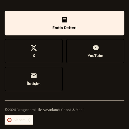
Emtia Defteri
X
YouTube
İletişim
©2026
Dragonomi
.
ile yayınlandı
Ghost
&
Maali
.