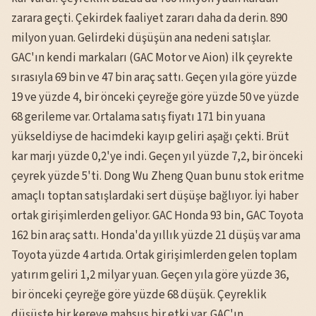
zarara geçti. Çekirdek faaliyet zararı daha da derin. 890
milyon yuan. Gelirdeki düşüşün ana nedeni satışlar.
GAC'ın kendi markaları (GAC Motor ve Aion) ilk çeyrekte
sırasıyla 69 bin ve 47 bin araç sattı. Geçen yıla göre yüzde
19 ve yüzde 4, bir önceki çeyreğe göre yüzde 50 ve yüzde
68 gerileme var. Ortalama satış fiyatı 171 bin yuana
yükseldiyse de hacimdeki kayıp geliri aşağı çekti. Brüt
kar marjı yüzde 0,2'ye indi. Geçen yıl yüzde 7,2, bir önceki
çeyrek yüzde 5'ti. Dong Wu Zheng Quan bunu stok eritme
amaçlı toptan satışlardaki sert düşüşe bağlıyor. İyi haber
ortak girişimlerden geliyor. GAC Honda 93 bin, GAC Toyota
162 bin araç sattı. Honda'da yıllık yüzde 21 düşüş var ama
Toyota yüzde 4 artıda. Ortak girişimlerden gelen toplam
yatırım geliri 1,2 milyar yuan. Geçen yıla göre yüzde 36,
bir önceki çeyreğe göre yüzde 68 düşük. Çeyreklik
düşüşte bir kereye mahsus bir etki var. GAC'ın