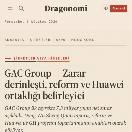
Dragonomi
Abone ol
Perşembe, 6 Ağustos 2026
ANASAYFA
›
ŞIRKETLER
›
ASYA
›
HONG KONG
·
ŞIRKETLER
ASYA HISSELERI
GAC Group — Zarar
derinleşti, reform ve Huawei
ortaklığı belirleyici
GAC Group ilk çeyrekte 7,3 milyar yuan net zarar
açıkladı. Dong Wu Zheng Quan raporu, reform ve
Huawei ile GH projesini toparlanmanın anahtarı olarak
görüyor.