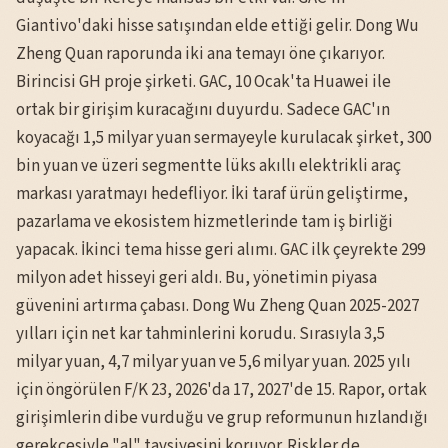
Giantivo'daki hisse satışından elde ettiği gelir. Dong Wu
Zheng Quan raporunda iki ana temayı öne çıkarıyor.
Birincisi GH proje şirketi. GAC, 10 Ocak'ta Huawei ile
ortak bir girişim kuracağını duyurdu. Sadece GAC'ın
koyacağı 1,5 milyar yuan sermayeyle kurulacak şirket, 300
bin yuan ve üzeri segmentte lüks akıllı elektrikli araç
markası yaratmayı hedefliyor. İki taraf ürün geliştirme,
pazarlama ve ekosistem hizmetlerinde tam iş birliği
yapacak. İkinci tema hisse geri alımı. GAC ilk çeyrekte 299
milyon adet hisseyi geri aldı. Bu, yönetimin piyasa
güvenini artırma çabası. Dong Wu Zheng Quan 2025-2027
yılları için net kar tahminlerini korudu. Sırasıyla 3,5
milyar yuan, 4,7 milyar yuan ve 5,6 milyar yuan. 2025 yılı
için öngörülen F/K 23, 2026'da 17, 2027'de 15. Rapor, ortak
girişimlerin dibe vurduğu ve grup reformunun hızlandığı
gerekçesiyle "al" tavsiyesini koruyor. Riskler de