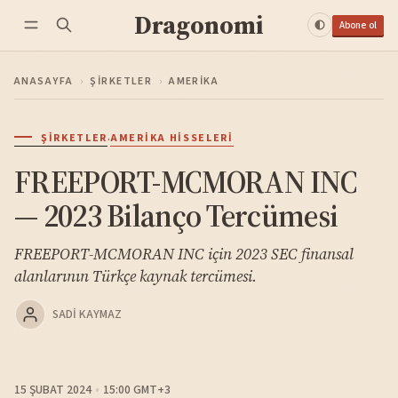
Dragonomi
Abone ol
ANASAYFA
›
ŞIRKETLER
›
AMERIKA
·
ŞIRKETLER
AMERIKA HISSELERI
FREEPORT-MCMORAN INC
— 2023 Bilanço Tercümesi
FREEPORT-MCMORAN INC için 2023 SEC finansal
alanlarının Türkçe kaynak tercümesi.
SADI KAYMAZ
15 ŞUBAT 2024
15:00 GMT+3