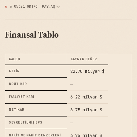
PAYLAŞ
↻ 05:21 GMT+3
Finansal Tablo
KALEM
KAYNAK DEĞER
22.70 milyar $
GELIR
—
BRÜT KÂR
6.22 milyar $
FAALIYET KÂRI
3.75 milyar $
NET KÂR
—
SEYRELTILMIŞ EPS
4.76 milyar $
NAKIT VE NAKIT BENZERLERI