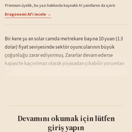
Premium üyelik, bu yazı hakkında kaynaklı AI yanıtlarını da içerir.
Dragonomi AI'ı incele →
Bir kere şu an solar camda metrekare başına 10 yuan (1.3
dolar) fiyat seviyesinde sektör oyuncularının büyük
çoğunluğu zarar ediyormuş. Zararlar devam ederse
kapasite kaçınılmaz olarak piyasadan çıkabilir yorumları
var.
Devamını okumak için lütfen
giriş yapın