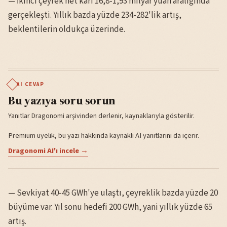
— İkinci çeyrek net karı 16,8-1,93 milyar yuan aralığında
gerçekleşti. Yıllık bazda yüzde 234-282'lik artış,
beklentilerin oldukça üzerinde.
AI CEVAP
Bu yazıya soru sorun
Yanıtlar Dragonomi arşivinden derlenir, kaynaklarıyla gösterilir.
Premium üyelik, bu yazı hakkında kaynaklı AI yanıtlarını da içerir.
Dragonomi AI'ı incele →
— Sevkiyat 40-45 GWh'ye ulaştı, çeyreklik bazda yüzde 20
büyüme var. Yıl sonu hedefi 200 GWh, yani yıllık yüzde 65
artış.