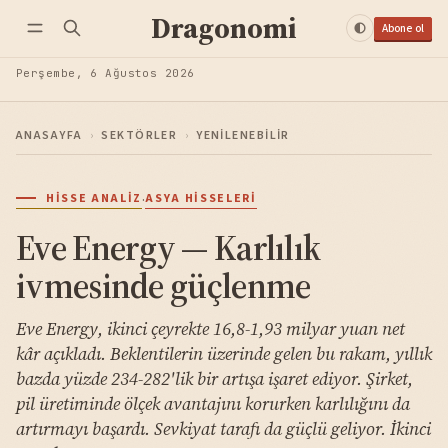
Dragonomi
Abone ol
Perşembe, 6 Ağustos 2026
ANASAYFA
›
SEKTÖRLER
›
YENILENEBILIR
·
HISSE ANALIZ
ASYA HISSELERI
Eve Energy — Karlılık
ivmesinde güçlenme
Eve Energy, ikinci çeyrekte 16,8-1,93 milyar yuan net
kâr açıkladı. Beklentilerin üzerinde gelen bu rakam, yıllık
bazda yüzde 234-282'lik bir artışa işaret ediyor. Şirket,
pil üretiminde ölçek avantajını korurken karlılığını da
artırmayı başardı. Sevkiyat tarafı da güçlü geliyor. İkinci