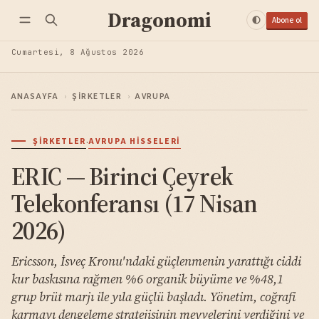
Dragonomi
Abone ol
Cumartesi, 8 Ağustos 2026
ANASAYFA
›
ŞIRKETLER
›
AVRUPA
·
ŞIRKETLER
AVRUPA HISSELERI
ERIC — Birinci Çeyrek
Telekonferansı (17 Nisan
2026)
Ericsson, İsveç Kronu'ndaki güçlenmenin yarattığı ciddi
kur baskısına rağmen %6 organik büyüme ve %48,1
grup brüt marjı ile yıla güçlü başladı. Yönetim, coğrafi
karmayı dengeleme stratejisinin meyvelerini verdiğini ve