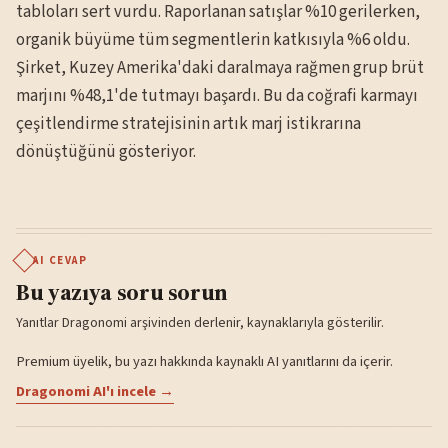
tabloları sert vurdu. Raporlanan satışlar %10 gerilerken,
organik büyüme tüm segmentlerin katkısıyla %6 oldu.
Şirket, Kuzey Amerika'daki daralmaya rağmen grup brüt
marjını %48,1'de tutmayı başardı. Bu da coğrafi karmayı
çeşitlendirme stratejisinin artık marj istikrarına
dönüştüğünü gösteriyor.
AI CEVAP
Bu yazıya soru sorun
Yanıtlar Dragonomi arşivinden derlenir, kaynaklarıyla gösterilir.
Premium üyelik, bu yazı hakkında kaynaklı AI yanıtlarını da içerir.
Dragonomi AI'ı incele →