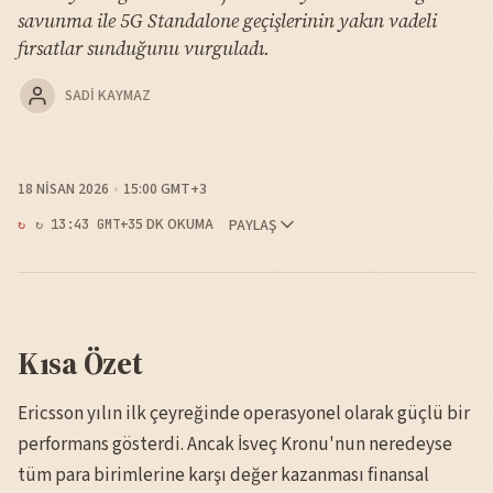
savunma ile 5G Standalone geçişlerinin yakın vadeli
fırsatlar sunduğunu vurguladı.
SADI KAYMAZ
18 NISAN 2026
15:00 GMT+3
5 DK OKUMA
PAYLAŞ
↻ 13:43 GMT+3
Kısa Özet
Ericsson yılın ilk çeyreğinde operasyonel olarak güçlü bir
performans gösterdi. Ancak İsveç Kronu'nun neredeyse
tüm para birimlerine karşı değer kazanması finansal