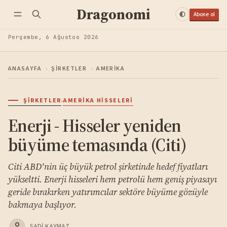
Dragonomi
Abone ol
Perşembe, 6 Ağustos 2026
ANASAYFA
›
ŞIRKETLER
›
AMERIKA
·
ŞIRKETLER
AMERIKA HISSELERI
Enerji - Hisseler yeniden
büyüme temasında (Citi)
Citi ABD'nin üç büyük petrol şirketinde hedef fiyatları
yükseltti. Enerji hisseleri hem petrolü hem geniş piyasayı
geride bırakırken yatırımcılar sektöre büyüme gözüyle
bakmaya başlıyor.
SADI KAYMAZ