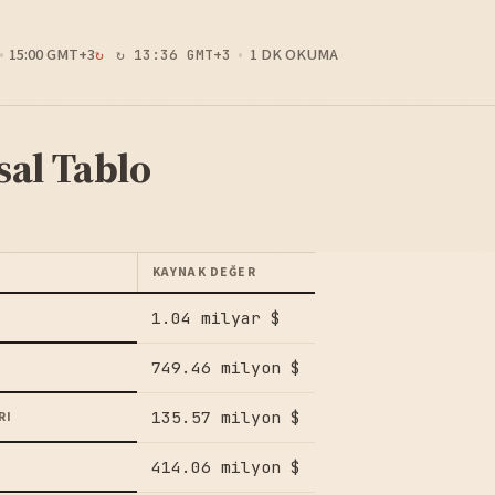
15:00 GMT+3
1 DK OKUMA
↻ 13:36 GMT+3
sal Tablo
KAYNAK DEĞER
1.04 milyar $
749.46 milyon $
135.57 milyon $
RI
414.06 milyon $