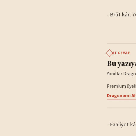
- Brüt kâr: 
AI CEVAP
Bu yazıy
Yanıtlar Drago
Premium üyelik
Dragonomi AI'
- Faaliyet kâ