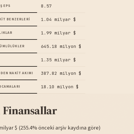
8.57
Ş EPS
1.04 milyar $
KIT BENZERLERI
1.99 milyar $
LIKLAR
645.18 milyon $
ÜMLÜLÜKLER
1.35 milyar $
387.82 milyon $
DEN NAKIT AKIMI
18.10 milyon $
RCAMALARI
 Finansallar
4 milyar $ (255.4% önceki arşiv kaydına göre)