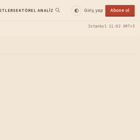
Giriş yap
Abone ol
ETLER
SEKTÖREL ANALIZ
İstanbul
11:02 GMT+3