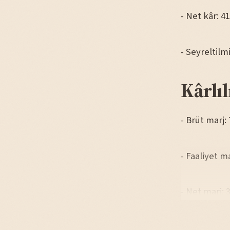
- Net kâr: 4
- Seyreltilm
Kârlıl
- Brüt marj:
- Faaliyet m
- Net marj: 