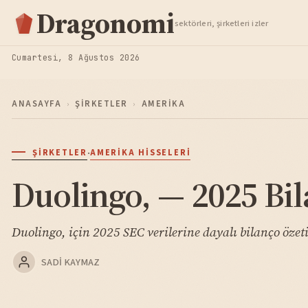
Hisse Analiz
Dragonomi
sektörleri, şirketleri izler
TAKIP ET
Cumartesi, 8 Ağustos 2026
ANASAYFA
›
ŞIRKETLER
›
AMERIKA
·
ŞIRKETLER
AMERIKA HISSELERI
Duolingo, — 2025 Bil
Duolingo, için 2025 SEC verilerine dayalı bilanço özeti
SADI KAYMAZ