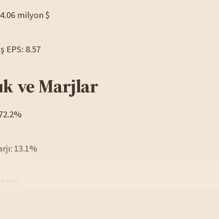
14.06 milyon $
iş EPS: 8.57
ık ve Marjlar
 72.2%
arjı: 13.1%
39.9%