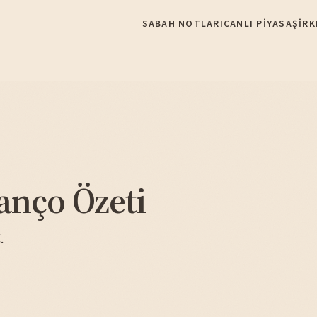
SABAH NOTLARI
CANLI PIYASA
ŞIRK
anço Özeti
.