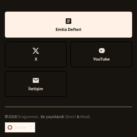
Emtia Defteri
X
YouTube
İletişim
©2026
Dragonomi
.
ile yayınlandı
Ghost
&
Maali
.