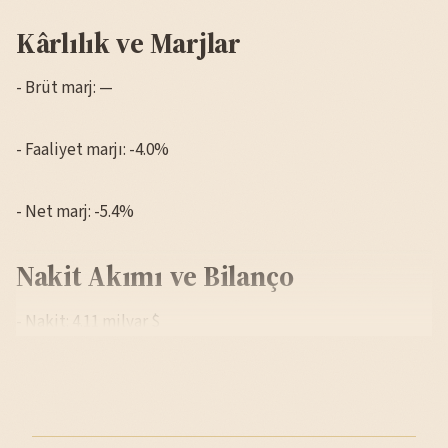
Kârlılık ve Marjlar
- Brüt marj: —
- Faaliyet marjı: -4.0%
- Net marj: -5.4%
Nakit Akımı ve Bilanço
- Nakit: 4.11 milyar $