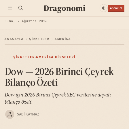
Dragonomi
Abone ol
Cuma, 7 Ağustos 2026
ANASAYFA
›
ŞIRKETLER
›
AMERIKA
·
ŞIRKETLER
AMERIKA HISSELERI
Dow — 2026 Birinci Çeyrek
Bilanço Özeti
Dow için 2026 Birinci Çeyrek SEC verilerine dayalı
bilanço özeti.
SADI KAYMAZ