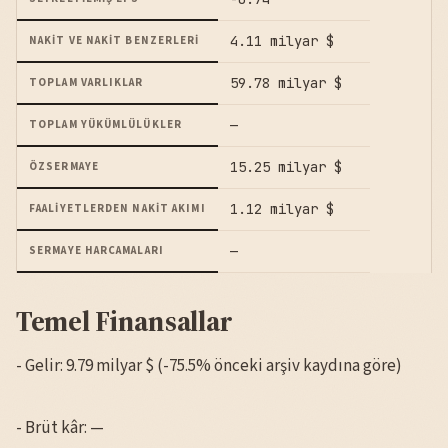
4.11 milyar $
NAKIT VE NAKIT BENZERLERI
59.78 milyar $
TOPLAM VARLIKLAR
—
TOPLAM YÜKÜMLÜLÜKLER
15.25 milyar $
ÖZSERMAYE
1.12 milyar $
FAALIYETLERDEN NAKIT AKIMI
—
SERMAYE HARCAMALARI
Temel Finansallar
- Gelir: 9.79 milyar $ (-75.5% önceki arşiv kaydına göre)
- Brüt kâr: —