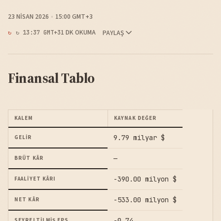
23 NISAN 2026
15:00 GMT+3
1 DK OKUMA
PAYLAŞ
↻ 13:37 GMT+3
Finansal Tablo
KALEM
KAYNAK DEĞER
9.79 milyar $
GELIR
—
BRÜT KÂR
-390.00 milyon $
FAALIYET KÂRI
-533.00 milyon $
NET KÂR
-0.74
SEYRELTILMIŞ EPS