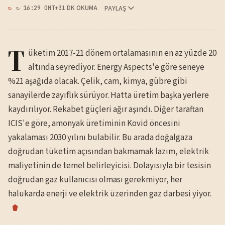
1 DK OKUMA
PAYLAŞ
↻ 16:29 GMT+3
T
üketim 2017-21 dönem ortalamasının en az yüzde 20
altında seyrediyor. Energy Aspects'e göre seneye
%21 aşağıda olacak. Çelik, cam, kimya, gübre gibi
sanayilerde zayıflık sürüyor. Hatta üretim başka yerlere
kaydırılıyor. Rekabet güçleri ağır aşındı. Diğer taraftan
ICIS'e göre, amonyak üretiminin Kovid öncesini
yakalaması 2030 yılını bulabilir. Bu arada doğalgaza
doğrudan tüketim açısından bakmamak lazım, elektrik
maliyetinin de temel belirleyicisi. Dolayısıyla bir tesisin
doğrudan gaz kullanıcısı olması gerekmiyor, her
halukarda enerji ve elektrik üzerinden gaz darbesi yiyor.