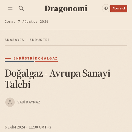
Dragonomi
Abone ol
Cuma, 7 Ağustos 2026
ANASAYFA
›
ENDÜSTRI
·
ENDÜSTRI
DOĞALGAZ
Doğalgaz - Avrupa Sanayi
Talebi
SADI KAYMAZ
6 EKIM 2024
11:30 GMT+3