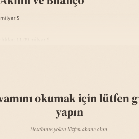
 milyar $
lıklar: 11.09 milyar $
vamını okumak için lütfen gi
yapın
Hesabınız yoksa lütfen abone olun.