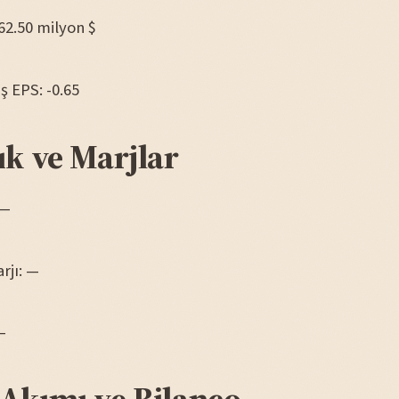
162.50 milyon $
iş EPS: -0.65
ık ve Marjlar
 —
rjı: —
—
 Akımı ve Bilanço