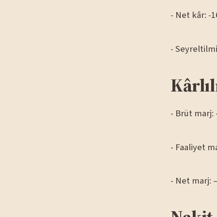
- Net kâr: -
- Seyreltilm
Kârlıl
- Brüt marj:
- Faaliyet ma
- Net marj: 
Nakit