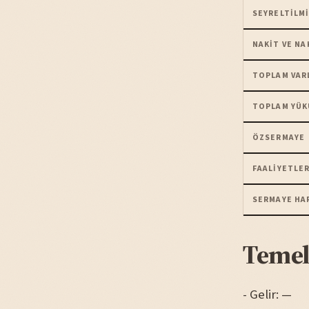
SEYRELTILMI
NAKIT VE NA
TOPLAM VAR
TOPLAM YÜK
ÖZSERMAYE
FAALIYETLER
SERMAYE HA
Temel
- Gelir: —