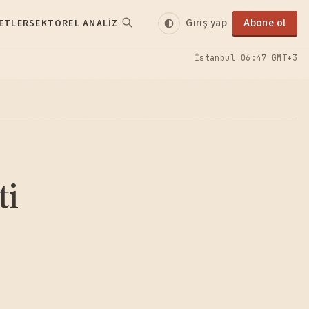
Giriş yap
Abone ol
ETLER
SEKTÖREL ANALIZ
İstanbul
06:47 GMT+3
ti