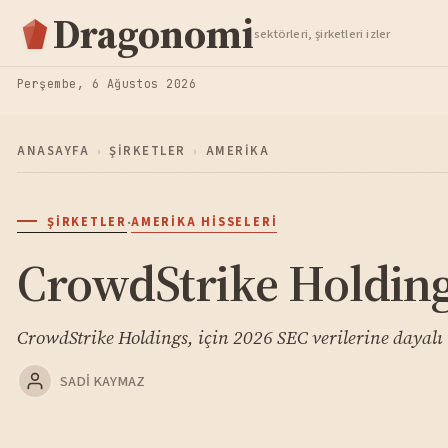
Hisse Analiz
Dragonomi
sektörleri, şirketleri izler
TAKIP ET
Perşembe, 6 Ağustos 2026
ANASAYFA
›
ŞIRKETLER
›
AMERIKA
·
ŞIRKETLER
AMERIKA HISSELERI
CrowdStrike Holding
CrowdStrike Holdings, için 2026 SEC verilerine dayalı 
SADI KAYMAZ