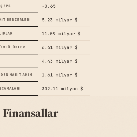
-0.65
Ş EPS
5.23 milyar $
KIT BENZERLERI
11.09 milyar $
LIKLAR
6.61 milyar $
ÜMLÜLÜKLER
4.43 milyar $
1.61 milyar $
DEN NAKIT AKIMI
302.11 milyon $
RCAMALARI
 Finansallar