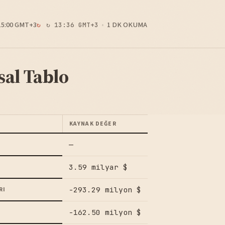
15:00 GMT+3
1 DK OKUMA
↻ 13:36 GMT+3
sal Tablo
KAYNAK DEĞER
—
3.59 milyar $
-293.29 milyon $
RI
-162.50 milyon $