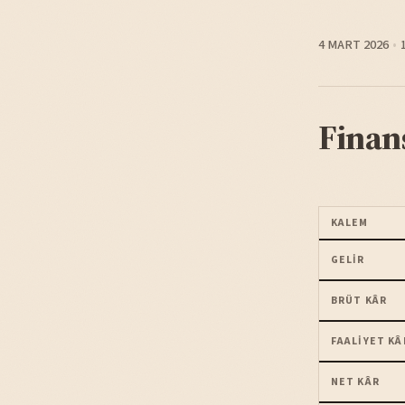
4 MART 2026
Finan
KALEM
GELIR
BRÜT KÂR
FAALIYET KÂ
NET KÂR