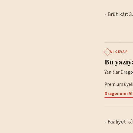
- Brüt kâr: 3
AI CEVAP
Bu yazıy
Yanıtlar Drago
Premium üyelik
Dragonomi AI'
- Faaliyet kâ