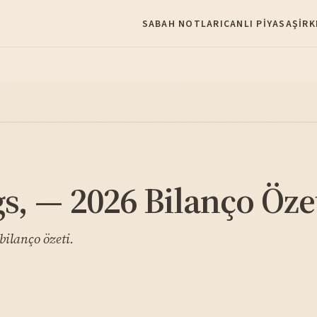
SABAH NOTLARI
CANLI PIYASA
ŞIRK
s, — 2026 Bilanço Öze
bilanço özeti.