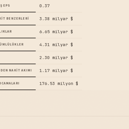
0.37
Ş EPS
3.38 milyar $
KIT BENZERLERI
6.65 milyar $
LIKLAR
4.31 milyar $
ÜMLÜLÜKLER
2.30 milyar $
1.17 milyar $
DEN NAKIT AKIMI
176.53 milyon $
RCAMALARI