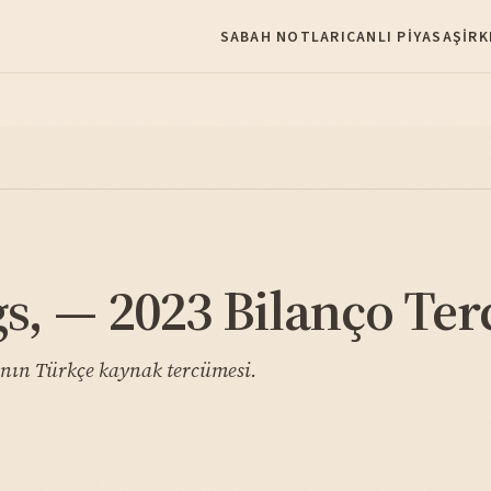
SABAH NOTLARI
CANLI PIYASA
ŞIRK
s, — 2023 Bilanço Te
ının Türkçe kaynak tercümesi.