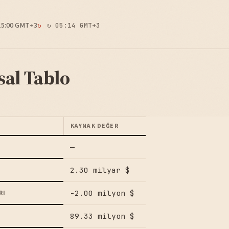
15:00 GMT+3
↻ 05:14 GMT+3
sal Tablo
KAYNAK DEĞER
—
2.30 milyar $
-2.00 milyon $
RI
89.33 milyon $