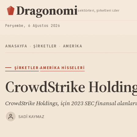
Hisse Analiz
Dragonomi
sektörleri, şirketleri izler
TAKIP ET
Perşembe, 6 Ağustos 2026
ANASAYFA
›
ŞIRKETLER
›
AMERIKA
·
ŞIRKETLER
AMERIKA HISSELERI
CrowdStrike Holding
CrowdStrike Holdings, için 2023 SEC finansal alanlar
SADI KAYMAZ