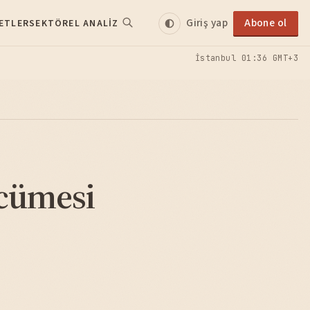
Giriş yap
Abone ol
ETLER
SEKTÖREL ANALIZ
İstanbul
01:36 GMT+3
rcümesi