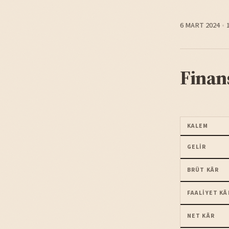
6 MART 2024
Finan
KALEM
GELIR
BRÜT KÂR
FAALIYET KÂ
NET KÂR