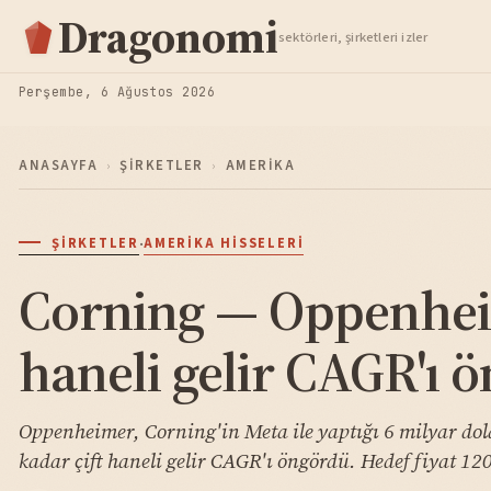
Hisse Analiz
Dragonomi
sektörleri, şirketleri izler
TAKIP ET
Perşembe, 6 Ağustos 2026
ANASAYFA
›
ŞIRKETLER
›
AMERIKA
·
ŞIRKETLER
AMERIKA HISSELERI
Corning — Oppenheim
haneli gelir CAGR'ı 
Oppenheimer, Corning'in Meta ile yaptığı 6 milyar dola
kadar çift haneli gelir CAGR'ı öngördü. Hedef fiyat 120