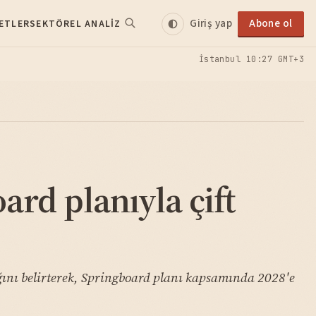
Giriş yap
Abone ol
ETLER
SEKTÖREL ANALIZ
İstanbul
10:27 GMT+3
rd planıyla çift
ığını belirterek, Springboard planı kapsamında 2028'e