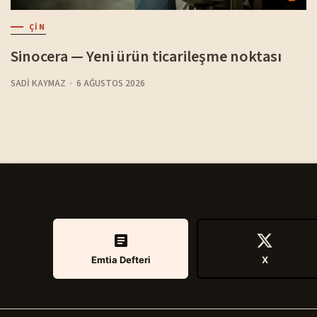
ÇIN
Sinocera — Yeni ürün ticarileşme noktası
SADI KAYMAZ
6 AĞUSTOS 2026
Emtia Defteri
X