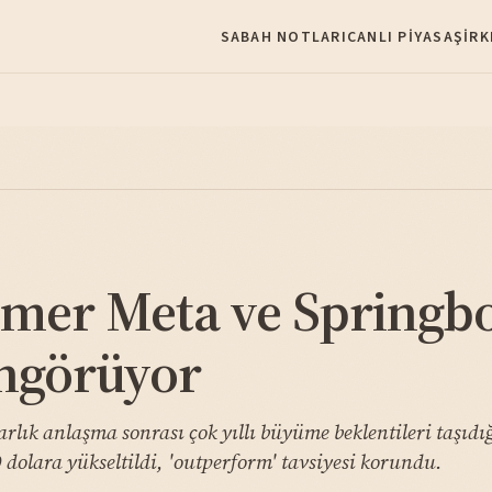
SABAH NOTLARI
CANLI PIYASA
ŞIRK
er Meta ve Springboa
öngörüyor
rlık anlaşma sonrası çok yıllı büyüme beklentileri taşıd
 dolara yükseltildi, 'outperform' tavsiyesi korundu.