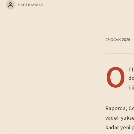
SADI KAYMAZ
29 OCAK 2026
O
pp
dö
bü
Raporda, Co
vadeli yükse
kadar yeni p