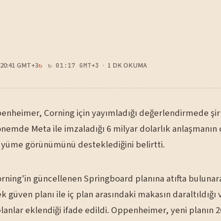
20:41 GMT+3
1 DK OKUMA
↻ 01:17 GMT+3
enheimer, Corning için yayımladığı değerlendirmede şir
nemde Meta ile imzaladığı 6 milyar dolarlık anlaşmanın ç
yüme görünümünü desteklediğini belirtti.
rning'in güncellenen Springboard planına atıfta bulunar
k güven planı ile iç plan arasındaki makasın daraltıldığı 
lanlar eklendiği ifade edildi. Oppenheimer, yeni planın 