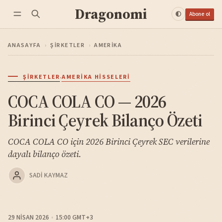
Dragonomi
Abone ol
ANASAYFA
›
ŞIRKETLER
›
AMERIKA
·
ŞIRKETLER
AMERIKA HISSELERI
COCA COLA CO — 2026
Birinci Çeyrek Bilanço Özeti
COCA COLA CO için 2026 Birinci Çeyrek SEC verilerine
dayalı bilanço özeti.
SADI KAYMAZ
29 NISAN 2026
15:00 GMT+3