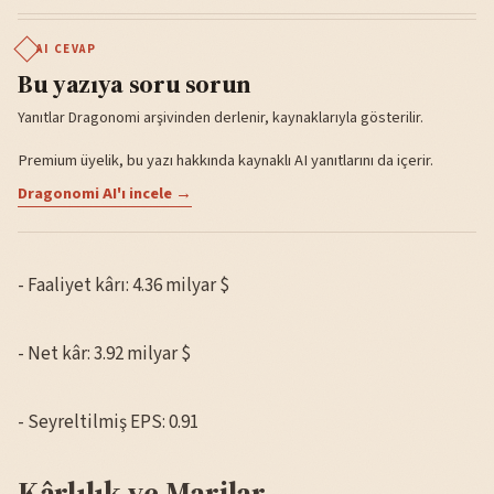
AI CEVAP
Bu yazıya soru sorun
Yanıtlar Dragonomi arşivinden derlenir, kaynaklarıyla gösterilir.
Premium üyelik, bu yazı hakkında kaynaklı AI yanıtlarını da içerir.
Dragonomi AI'ı incele →
- Faaliyet kârı: 4.36 milyar $
- Net kâr: 3.92 milyar $
- Seyreltilmiş EPS: 0.91
Kârlılık ve Marjlar