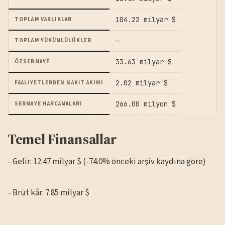
104.22 milyar $
TOPLAM VARLIKLAR
—
TOPLAM YÜKÜMLÜLÜKLER
33.63 milyar $
ÖZSERMAYE
2.02 milyar $
FAALIYETLERDEN NAKIT AKIMI
266.00 milyon $
SERMAYE HARCAMALARI
Temel Finansallar
- Gelir: 12.47 milyar $ (-74.0% önceki arşiv kaydına göre)
- Brüt kâr: 7.85 milyar $