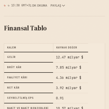
1 DK OKUMA
PAYLAŞ
↻ 13:38 GMT+3
Finansal Tablo
KALEM
KAYNAK DEĞER
12.47 milyar $
GELIR
7.85 milyar $
BRÜT KÂR
4.36 milyar $
FAALIYET KÂRI
3.92 milyar $
NET KÂR
0.91
SEYRELTILMIŞ EPS
10.57 milyar $
NAKIT VE NAKIT BENZERLERI