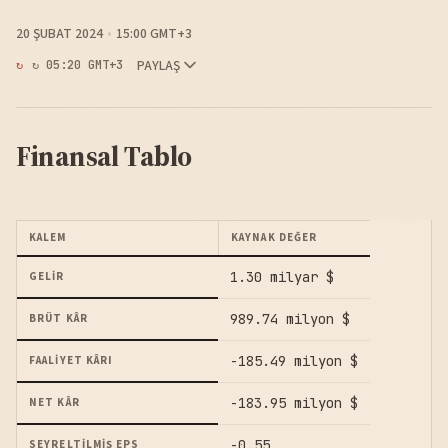
20 ŞUBAT 2024
15:00 GMT+3
PAYLAŞ
↻ 05:20 GMT+3
Finansal Tablo
KALEM
KAYNAK DEĞER
1.30 milyar $
GELIR
989.74 milyon $
BRÜT KÂR
-185.49 milyon $
FAALIYET KÂRI
-183.95 milyon $
NET KÂR
-0.55
SEYRELTILMIŞ EPS