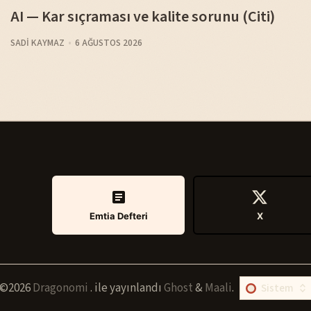
AI — Kar sıçraması ve kalite sorunu (Citi)
SADI KAYMAZ
6 AĞUSTOS 2026
Emtia Defteri
X
©2026
Dragonomi
.
ile yayınlandı
Ghost
&
Maali
.