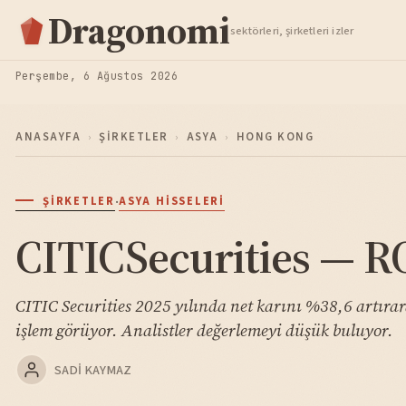
Hisse Analiz
Dragonomi
sektörleri, şirketleri izler
TAKIP ET
Perşembe, 6 Ağustos 2026
ANASAYFA
›
ŞIRKETLER
›
ASYA
›
HONG KONG
·
ŞIRKETLER
ASYA HISSELERI
CITICSecurities — RO
CITIC Securities 2025 yılında net karını %38,6 artırar
işlem görüyor. Analistler değerlemeyi düşük buluyor.
SADI KAYMAZ