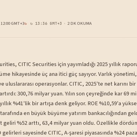
12:00 GMT+3
2 DK OKUMA
↻ 13:36 GMT+3
rities, CITIC Securities için yayımladığı 2025 yıllık rapo
üme hikayesinde üç ana itici güç sayıyor. Varlık yönetimi,
ve uluslararası operasyonlar. CITIC, 2025'te net karını bir
rtırdı: 300,76 milyar yuan. Yılın son çeyreğinde kar 69 m
yıllık %41'lik bir artışa denk geliyor. ROE %10,59'a yükse
r tarafında en büyük büyüme yatırım bankacılığından geld
geliri %52 arttı, 63,4 milyar yuan oldu. Özellikle dördü
 gelirleri sayesinde CITIC, A-şaresi piyasasında %24 pazar