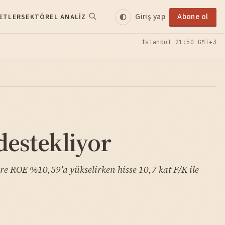
Giriş yap
Abone ol
ETLER
SEKTÖREL ANALIZ
İstanbul
21:50 GMT+3
destekliyor
re ROE %10,59'a yükselirken hisse 10,7 kat F/K ile