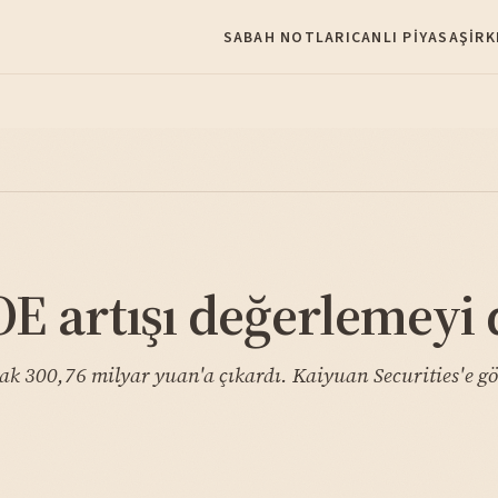
SABAH NOTLARI
CANLI PIYASA
ŞIRK
E artışı değerlemeyi 
ak 300,76 milyar yuan'a çıkardı. Kaiyuan Securities'e gö