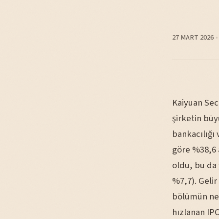
27 MART 2026
Kaiyuan Secu
şirketin büy
bankacılığı 
göre %38,6 a
oldu, bu da 
%7,7). Geli
bölümün net 
hızlanan IPO