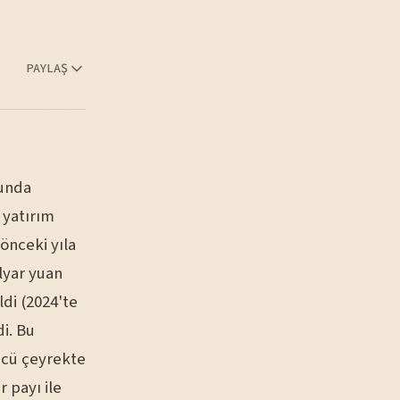
PAYLAŞ
runda
 yatırım
 önceki yıla
ilyar yuan
ldi (2024'te
i. Bu
ncü çeyrekte
 payı ile