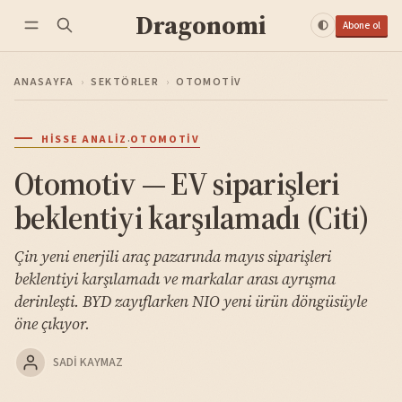
Dragonomi
Abone ol
ANASAYFA
›
SEKTÖRLER
›
OTOMOTIV
·
HISSE ANALIZ
OTOMOTIV
Otomotiv — EV siparişleri
beklentiyi karşılamadı (Citi)
Çin yeni enerjili araç pazarında mayıs siparişleri
beklentiyi karşılamadı ve markalar arası ayrışma
derinleşti. BYD zayıflarken NIO yeni ürün döngüsüyle
öne çıkıyor.
SADI KAYMAZ