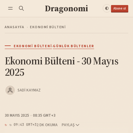
Dragonomi
Abone ol
ANASAYFA
›
EKONOMI BÜLTENI
·
EKONOMI BÜLTENI
GÜNLÜK BÜLTENLER
Ekonomi Bülteni - 30 Mayıs
2025
SADI KAYMAZ
30 MAYIS 2025
08:35 GMT+3
2 DK OKUMA
PAYLAŞ
↻ 09:43 GMT+3