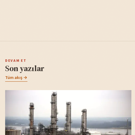
DEVAM ET
Son yazılar
Tüm akış →