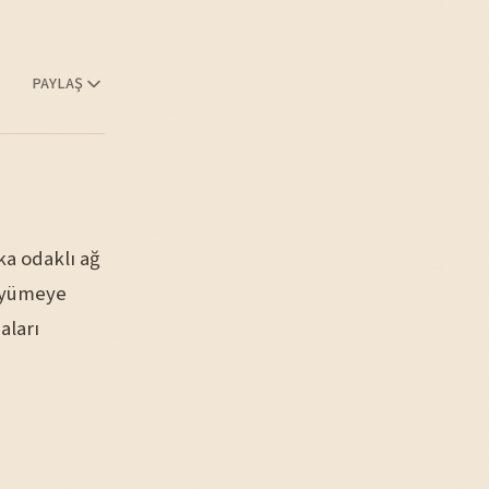
PAYLAŞ
ka odaklı ağ
büyümeye
aları