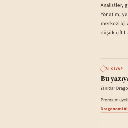
Analistler, 
Yönetim, yen
merkezi içi
düşük çift h
AI CEVAP
Bu yazıy
Yanıtlar Drago
Premium üyelik
Dragonomi AI'