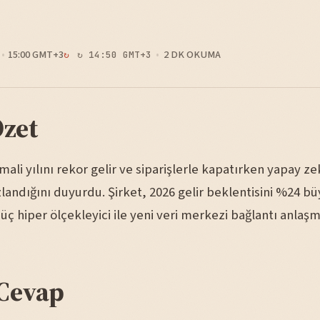
15:00 GMT+3
2 DK OKUMA
↻ 14:50 GMT+3
Özet
mali yılını rekor gelir ve siparişlerle kapatırken yapay ze
zlandığını duyurdu. Şirket, 2026 gelir beklentisini %24 
 üç hiper ölçekleyici ile yeni veri merkezi bağlantı anlaşm
Cevap