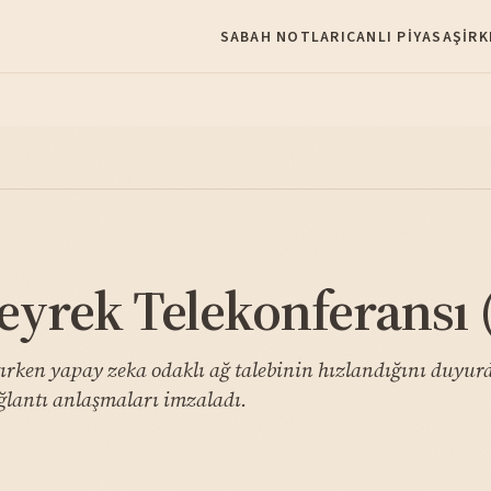
SABAH NOTLARI
CANLI PIYASA
ŞIRK
yrek Telekonferansı (
patırken yapay zeka odaklı ağ talebinin hızlandığını duyu
bağlantı anlaşmaları imzaladı.