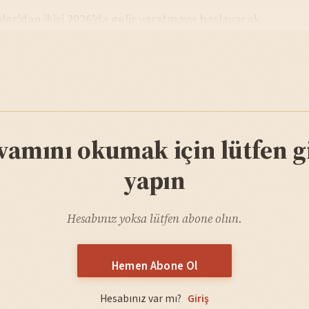
er'dan ikisi 2026'da gelir yaratmaya başlayacak.
vamını okumak için lütfen gi
yapın
Hesabınız yoksa lütfen abone olun.
Hemen Abone Ol
Hesabınız var mı?
Giriş