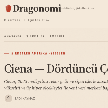
Hisse Analiz
Dragonomi
sektörleri, şirketleri izler
TAKIP ET
Cumartesi, 8 Ağustos 2026
ANASAYFA
›
ŞIRKETLER
›
AMERIKA
·
ŞIRKETLER
AMERIKA HISSELERI
Ciena — Dördüncü Çe
Ciena, 2025 mali yılını rekor gelir ve siparişlerle ka
yükseltti ve üç hiper ölçekleyici ile yeni veri merkezi 
SADI KAYMAZ