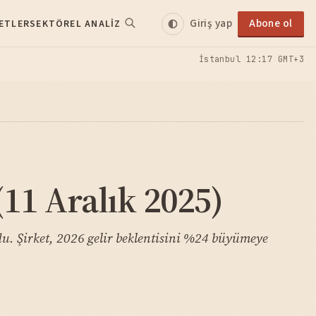
Giriş yap
Abone ol
ETLER
SEKTÖREL ANALIZ
İstanbul
12:17 GMT+3
11 Aralık 2025)
rdu. Şirket, 2026 gelir beklentisini %24 büyümeye