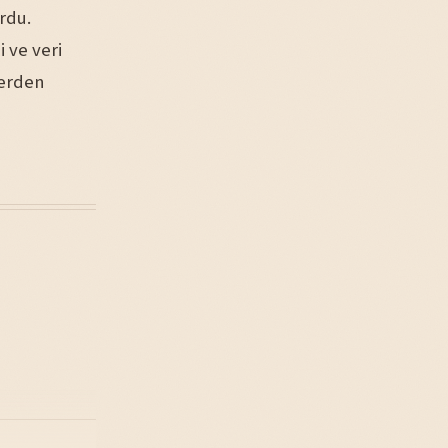
ordu.
 ve veri
lerden