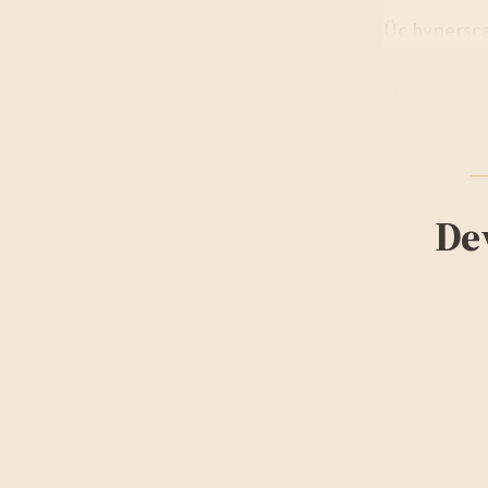
Üç hyperscal
De