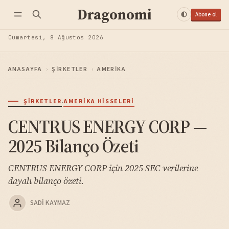
Dragonomi
Abone ol
Cumartesi, 8 Ağustos 2026
ANASAYFA
›
ŞIRKETLER
›
AMERIKA
·
ŞIRKETLER
AMERIKA HISSELERI
CENTRUS ENERGY CORP —
2025 Bilanço Özeti
CENTRUS ENERGY CORP için 2025 SEC verilerine
dayalı bilanço özeti.
SADI KAYMAZ