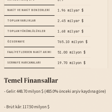
1.96 milyar $
NAKIT VE NAKIT BENZERLERI
2.45 milyar $
TOPLAM VARLIKLAR
1.68 milyar $
TOPLAM YÜKÜMLÜLÜKLER
765.10 milyon $
ÖZSERMAYE
51.00 milyon $
FAALIYETLERDEN NAKIT AKIMI
19.70 milyon $
SERMAYE HARCAMALARI
Temel Finansallar
- Gelir: 448.70 milyon $ (485.0% önceki arşiv kaydına göre)
- Brüt kâr: 117.50 milyon $