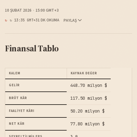
10 ŞUBAT 2026
15:00 GMT+3
1 DK OKUMA
PAYLAŞ
↻ 13:35 GMT+3
Finansal Tablo
KALEM
KAYNAK DEĞER
448.70 milyon $
GELIR
117.50 milyon $
BRÜT KÂR
50.20 milyon $
FAALIYET KÂRI
77.80 milyon $
NET KÂR
3.9
SEYRELTILMIŞ EPS