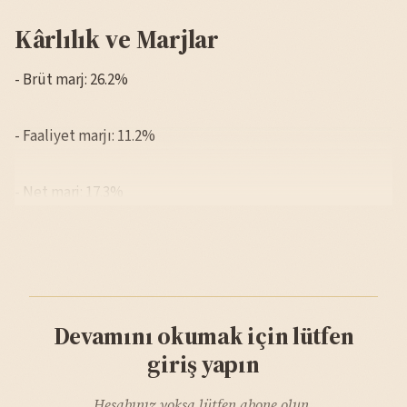
Kârlılık ve Marjlar
- Brüt marj: 26.2%
- Faaliyet marjı: 11.2%
- Net marj: 17.3%
Devamını okumak için lütfen
giriş yapın
Hesabınız yoksa lütfen abone olun.