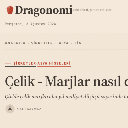
Hisse Analiz
Dragonomi
sektörleri, şirketleri izler
TAKIP ET
Perşembe, 6 Ağustos 2026
ANASAYFA
›
ŞIRKETLER
›
ASYA
›
ÇIN
·
ŞIRKETLER
ASYA HISSELERI
Çelik - Marjlar nasıl 
Çin’de çelik marjları bu yıl maliyet düşüşü sayesinde t
SADI KAYMAZ