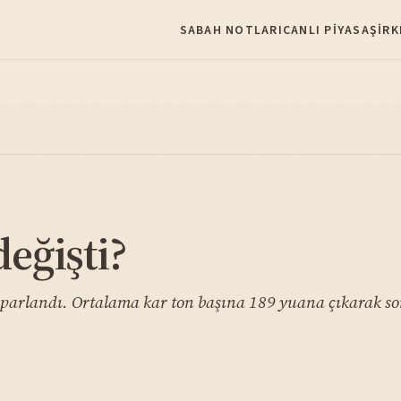
SABAH NOTLARI
CANLI PIYASA
ŞIRK
değişti?
oparlandı. Ortalama kar ton başına 189 yuana çıkarak son 