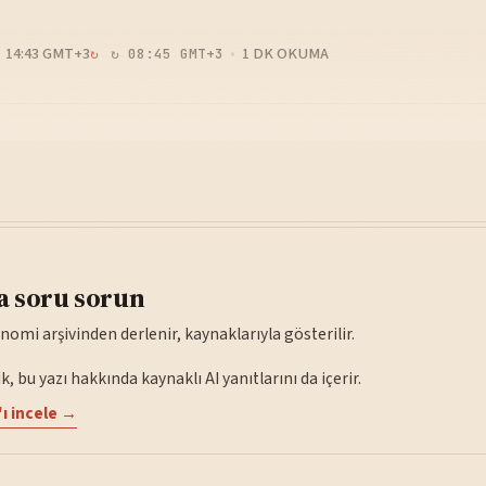
14:43 GMT+3
1 DK OKUMA
↻ 08:45 GMT+3
a soru sorun
nomi arşivinden derlenir, kaynaklarıyla gösterilir.
, bu yazı hakkında kaynaklı AI yanıtlarını da içerir.
ı incele →