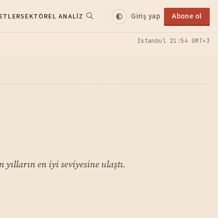
Giriş yap
Abone ol
ETLER
SEKTÖREL ANALIZ
İstanbul
21:54 GMT+3
yılların en iyi seviyesine ulaştı.