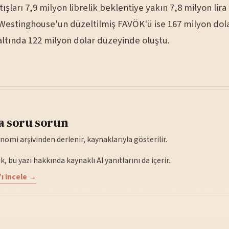
şları 7,9 milyon librelik beklentiye yakın 7,8 milyon lira
 Westinghouse'un düzeltilmiş FAVÖK'ü ise 167 milyon dol
ltında 122 milyon dolar düzeyinde oluştu.
a soru sorun
nomi arşivinden derlenir, kaynaklarıyla gösterilir.
, bu yazı hakkında kaynaklı AI yanıtlarını da içerir.
ı incele →