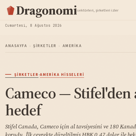
Hisse Analiz
Dragonomi
sektörleri, şirketleri izler
TAKIP ET
Cumartesi, 8 Ağustos 2026
ANASAYFA
›
ŞIRKETLER
›
AMERIKA
·
ŞIRKETLER
AMERIKA HISSELERI
Cameco — Stifel'den 
hedef
Stifel Canada, Cameco için al tavsiyesini ve 180 Kanad
korudu. İlk çeyrekte düzeltilmiş HBK 0,47 dolar ile bek