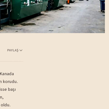
PAYLAŞ
0 Kanada
an korudu.
isse başı
n,
 oldu.