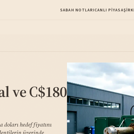
SABAH NOTLARI
CANLI PIYASA
ŞIRK
al ve C$180
a doları hedef fiyatını
lentilerin üzerinde