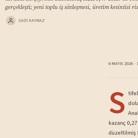
gerçekleşti; yeni toplu iş sözleşmesi, üretim kesintisi ri
SADI KAYMAZ
6 MAYIS 2026
S
tife
dola
Anal
kazanç 0,27 
düzeltilmiş