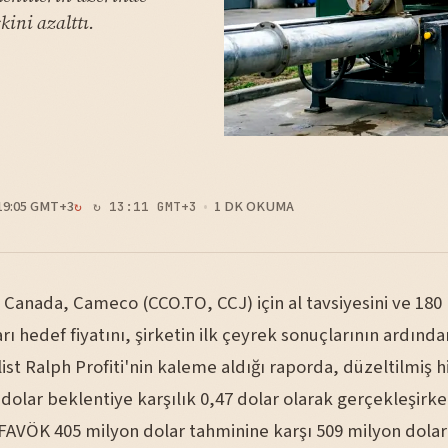
skini azalttı.
19:05 GMT+3
1 DK OKUMA
↻ 13:11 GMT+3
l Canada, Cameco (CCO.TO, CCJ) için al tavsiyesini ve 18
rı hedef fiyatını, şirketin ilk çeyrek sonuçlarının ardınd
ist Ralph Profiti'nin kaleme aldığı raporda, düzeltilmiş h
dolar beklentiye karşılık 0,47 dolar olarak gerçekleşirke
 FAVÖK 405 milyon dolar tahminine karşı 509 milyon dolar