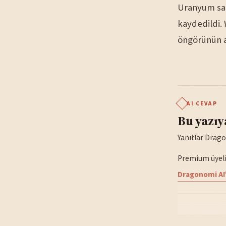
Uranyum satı
kaydedildi.
öngörünün a
AI CEVAP
Bu yazıy
Yanıtlar Drago
Premium üyelik
Dragonomi AI'