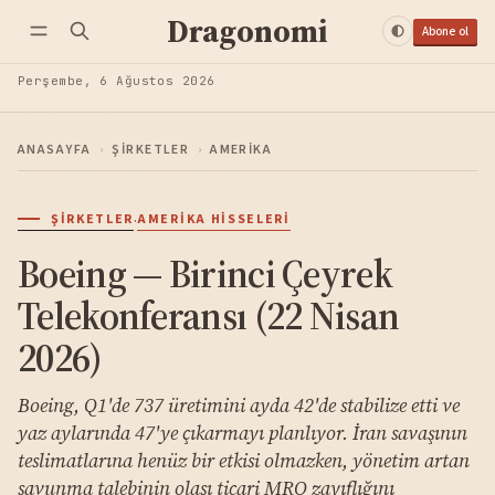
Dragonomi
Abone ol
Perşembe, 6 Ağustos 2026
ANASAYFA
›
ŞIRKETLER
›
AMERIKA
·
ŞIRKETLER
AMERIKA HISSELERI
Boeing — Birinci Çeyrek
Telekonferansı (22 Nisan
2026)
Boeing, Q1'de 737 üretimini ayda 42'de stabilize etti ve
yaz aylarında 47'ye çıkarmayı planlıyor. İran savaşının
teslimatlarına henüz bir etkisi olmazken, yönetim artan
savunma talebinin olası ticari MRO zayıflığını