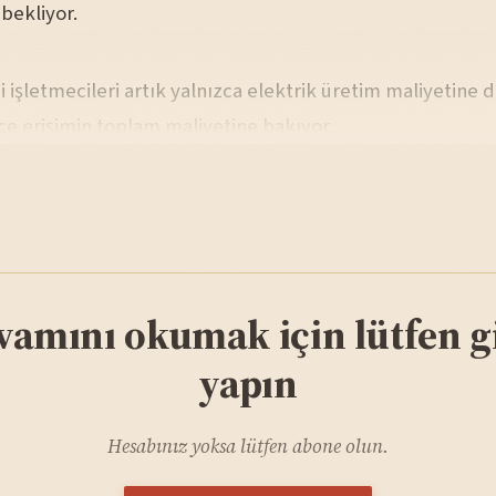
 bekliyor.
 işletmecileri artık yalnızca elektrik üretim maliyetine d
ce erişimin toplam maliyetine bakıyor.
vamını okumak için lütfen gi
yapın
Hesabınız yoksa lütfen abone olun.