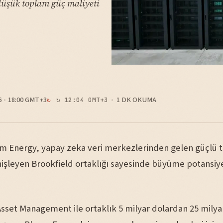
 düşük toplam güç maliyeti
6
18:00 GMT+3
1 DK OKUMA
↻ 12:04 GMT+3
m Energy, yapay zeka veri merkezlerinden gelen güçlü t
işleyen Brookfield ortaklığı sayesinde büyüme potansiyel
Asset Management ile ortaklık 5 milyar dolardan 25 milya