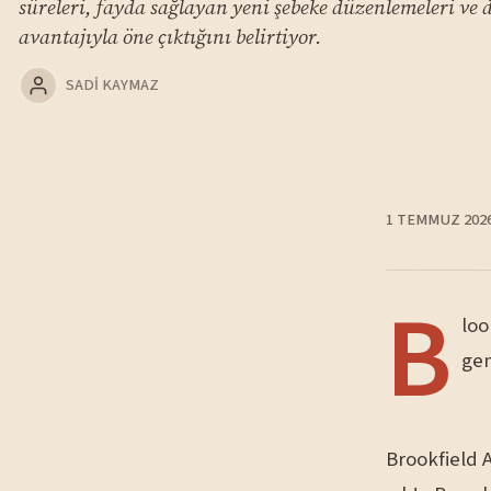
süreleri, fayda sağlayan yeni şebeke düzenlemeleri ve
avantajıyla öne çıktığını belirtiyor.
SADI KAYMAZ
1 TEMMUZ 202
B
loo
gen
Brookfield 