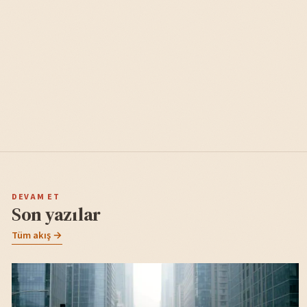
DEVAM ET
Son yazılar
Tüm akış →