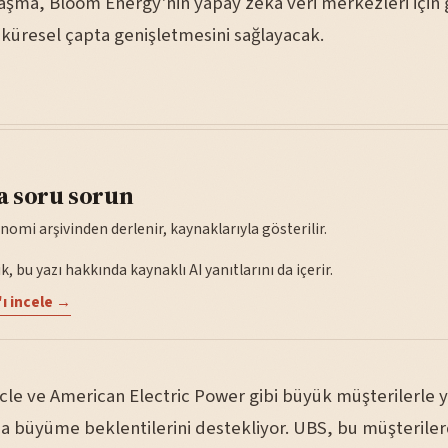
nlaşma, Bloom Energy'nin yapay zeka veri merkezleri için
 küresel çapta genişletmesini sağlayacak.
a soru sorun
nomi arşivinden derlenir, kaynaklarıyla gösterilir.
, bu yazı hakkında kaynaklı AI yanıtlarını da içerir.
ı incele →
cle ve American Electric Power gibi büyük müşterilerle 
da büyüme beklentilerini destekliyor. UBS, bu müşterile