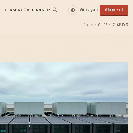
Giriş yap
Abone ol
ETLER
SEKTÖREL ANALIZ
İstanbul
05:17 GMT+3