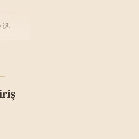
eğil,
riş