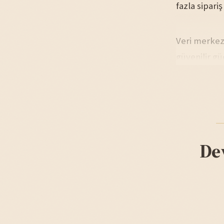
fazla sipariş
Veri merkezi
güvenilir gü
De