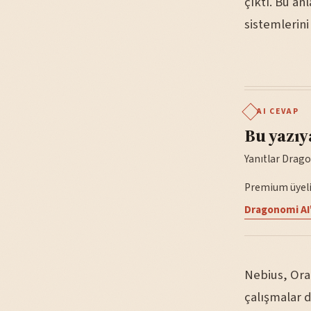
çıktı. Bu a
sistemlerini
AI CEVAP
Bu yazıy
Yanıtlar Drago
Premium üyelik
Dragonomi AI'
Nebius, Ora
çalışmalar 