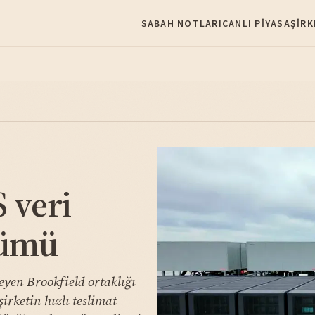
SABAH NOTLARI
CANLI PIYASA
ŞIRK
 veri
nümü
eyen Brookfield ortaklığı
irketin hızlı teslimat