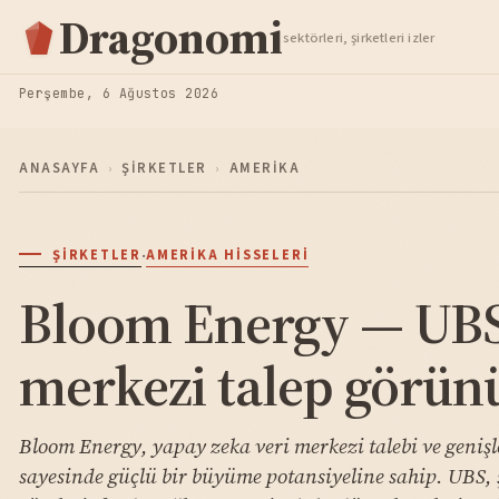
Hisse Analiz
Dragonomi
sektörleri, şirketleri izler
TAKIP ET
Perşembe, 6 Ağustos 2026
ANASAYFA
›
ŞIRKETLER
›
AMERIKA
·
ŞIRKETLER
AMERIKA HISSELERI
Bloom Energy — UBS
merkezi talep görü
Bloom Energy, yapay zeka veri merkezi talebi ve genişl
sayesinde güçlü bir büyüme potansiyeline sahip. UBS, ş