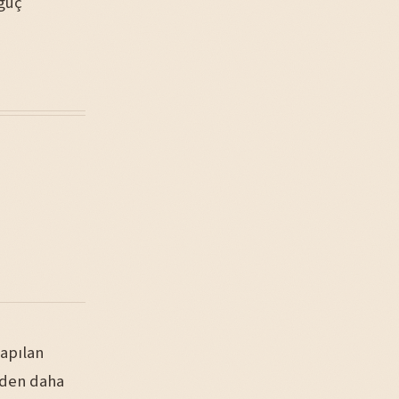
 güç
yapılan
rden daha