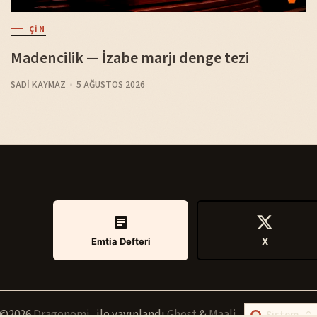
ÇIN
Madencilik — İzabe marjı denge tezi
SADI KAYMAZ
5 AĞUSTOS 2026
Emtia Defteri
X
©2026
Dragonomi
.
ile yayınlandı
Ghost
&
Maali
.