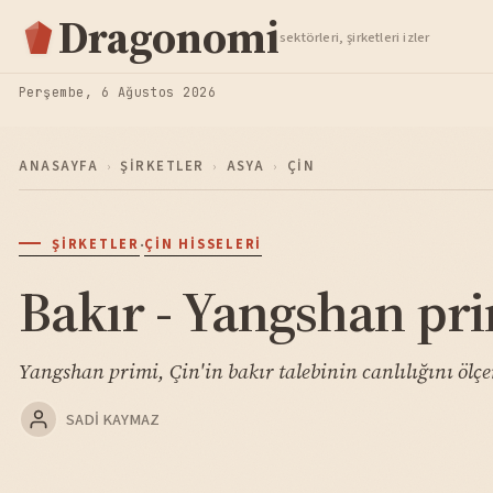
Hisse Analiz
Dragonomi
sektörleri, şirketleri izler
TAKIP ET
Perşembe, 6 Ağustos 2026
ANASAYFA
›
ŞIRKETLER
›
ASYA
›
ÇIN
·
ŞIRKETLER
ÇIN HISSELERI
Bakır - Yangshan pr
Yangshan primi, Çin'in bakır talebinin canlılığını ölçe
SADI KAYMAZ