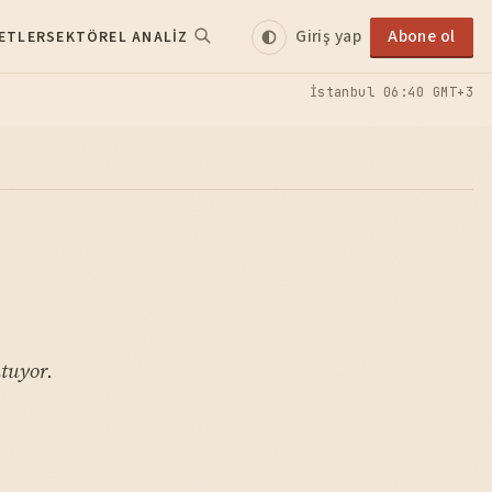
Giriş yap
Abone ol
ETLER
SEKTÖREL ANALIZ
İstanbul
06:40 GMT+3
utuyor.