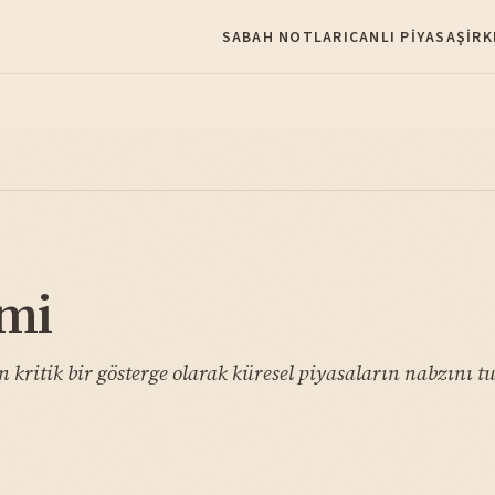
SABAH NOTLARI
CANLI PIYASA
ŞIRK
imi
n kritik bir gösterge olarak küresel piyasaların nabzını t