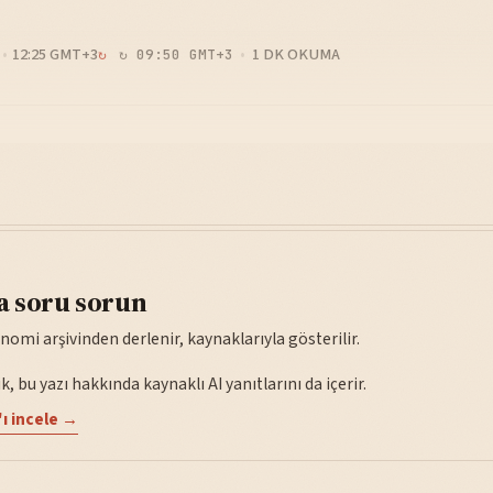
12:25 GMT+3
1 DK OKUMA
↻ 09:50 GMT+3
a soru sorun
nomi arşivinden derlenir, kaynaklarıyla gösterilir.
, bu yazı hakkında kaynaklı AI yanıtlarını da içerir.
ı incele →