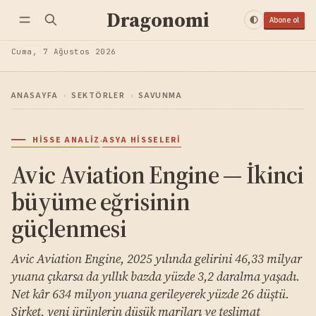
Dragonomi
Abone ol
Cuma, 7 Ağustos 2026
ANASAYFA
›
SEKTÖRLER
›
SAVUNMA
·
HISSE ANALIZ
ASYA HISSELERI
Avic Aviation Engine — İkinci
büyüme eğrisinin
güçlenmesi
Avic Aviation Engine, 2025 yılında gelirini 46,33 milyar
yuana çıkarsa da yıllık bazda yüzde 3,2 daralma yaşadı.
Net kâr 634 milyon yuana gerileyerek yüzde 26 düştü.
Şirket, yeni ürünlerin düşük marjları ve teslimat