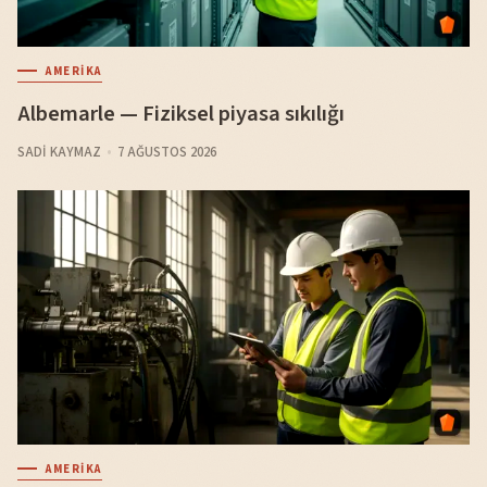
AMERIKA
Albemarle — Fiziksel piyasa sıkılığı
SADI KAYMAZ
7 AĞUSTOS 2026
AMERIKA