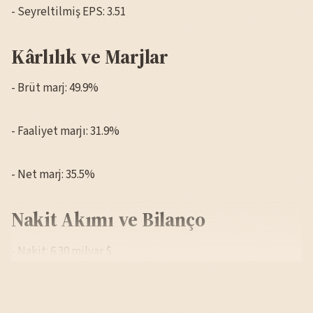
- Seyreltilmiş EPS: 3.51
Kârlılık ve Marjlar
- Brüt marj: 49.9%
- Faaliyet marjı: 31.9%
- Net marj: 35.5%
Nakit Akımı ve Bilanço
- Nakit: 6.30 milyar $