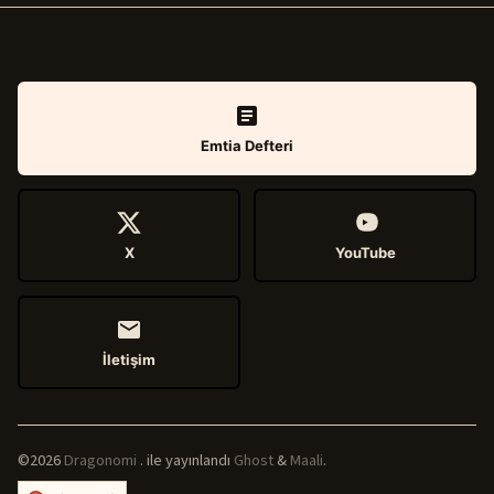
Emtia Defteri
X
YouTube
İletişim
©2026
Dragonomi
.
ile yayınlandı
Ghost
&
Maali
.