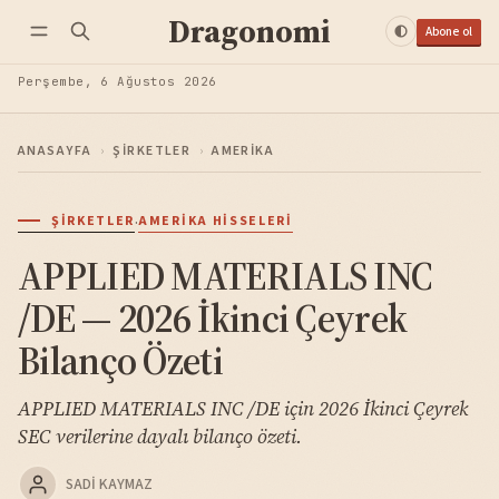
Dragonomi
Abone ol
Perşembe, 6 Ağustos 2026
ANASAYFA
›
ŞIRKETLER
›
AMERIKA
·
ŞIRKETLER
AMERIKA HISSELERI
APPLIED MATERIALS INC
/DE — 2026 İkinci Çeyrek
Bilanço Özeti
APPLIED MATERIALS INC /DE için 2026 İkinci Çeyrek
SEC verilerine dayalı bilanço özeti.
SADI KAYMAZ