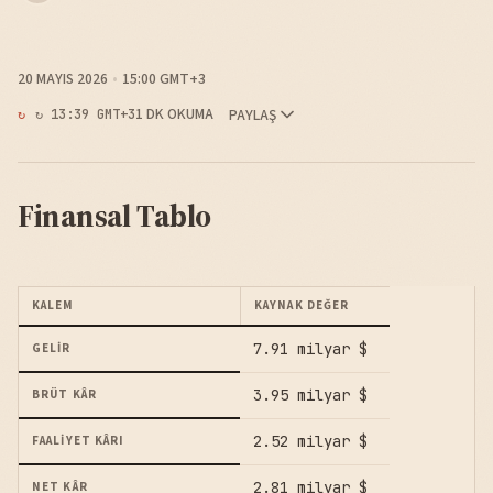
20 MAYIS 2026
15:00 GMT+3
1 DK OKUMA
PAYLAŞ
↻ 13:39 GMT+3
Finansal Tablo
KALEM
KAYNAK DEĞER
7.91 milyar $
GELIR
3.95 milyar $
BRÜT KÂR
2.52 milyar $
FAALIYET KÂRI
2.81 milyar $
NET KÂR