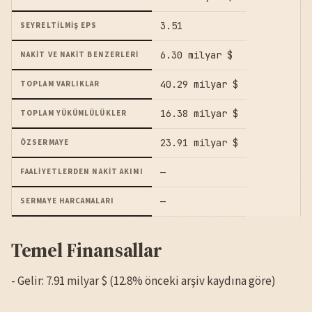
3.51
SEYRELTILMIŞ EPS
6.30 milyar $
NAKIT VE NAKIT BENZERLERI
40.29 milyar $
TOPLAM VARLIKLAR
16.38 milyar $
TOPLAM YÜKÜMLÜLÜKLER
23.91 milyar $
ÖZSERMAYE
—
FAALIYETLERDEN NAKIT AKIMI
—
SERMAYE HARCAMALARI
Temel Finansallar
- Gelir: 7.91 milyar $ (12.8% önceki arşiv kaydına göre)