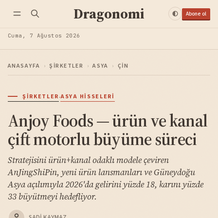
Dragonomi
Abone ol
Cuma, 7 Ağustos 2026
ANASAYFA
›
ŞIRKETLER
›
ASYA
›
ÇIN
·
ŞIRKETLER
ASYA HISSELERI
Anjoy Foods — ürün ve kanal
çift motorlu büyüme süreci
Stratejisini ürün+kanal odaklı modele çeviren
AnJingShiPin, yeni ürün lansmanları ve Güneydoğu
Asya açılımıyla 2026'da gelirini yüzde 18, karını yüzde
33 büyütmeyi hedefliyor.
SADI KAYMAZ