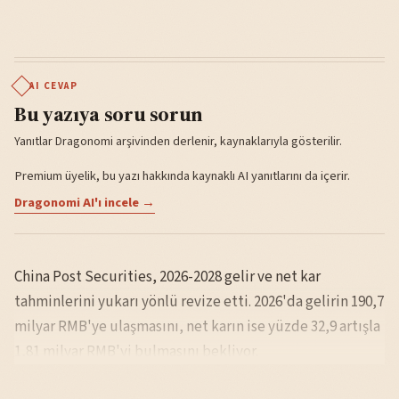
AI CEVAP
Bu yazıya soru sorun
Yanıtlar Dragonomi arşivinden derlenir, kaynaklarıyla gösterilir.
Premium üyelik, bu yazı hakkında kaynaklı AI yanıtlarını da içerir.
Dragonomi AI'ı incele →
China Post Securities, 2026-2028 gelir ve net kar
tahminlerini yukarı yönlü revize etti. 2026'da gelirin 190,7
milyar RMB'ye ulaşmasını, net karın ise yüzde 32,9 artışla
1,81 milyar RMB'yi bulmasını bekliyor.