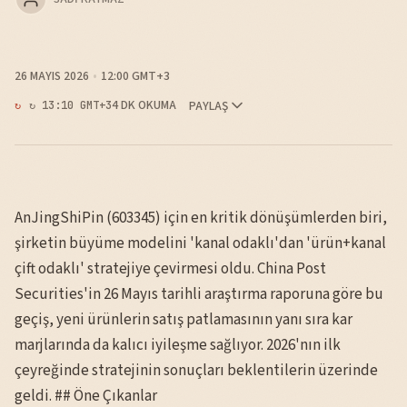
26 MAYIS 2026
12:00 GMT+3
4 DK OKUMA
PAYLAŞ
↻ 13:10 GMT+3
AnJingShiPin (603345) için en kritik dönüşümlerden biri,
şirketin büyüme modelini 'kanal odaklı'dan 'ürün+kanal
çift odaklı' stratejiye çevirmesi oldu. China Post
Securities'in 26 Mayıs tarihli araştırma raporuna göre bu
geçiş, yeni ürünlerin satış patlamasının yanı sıra kar
marjlarında da kalıcı iyileşme sağlıyor. 2026'nın ilk
çeyreğinde stratejinin sonuçları beklentilerin üzerinde
geldi. ## Öne Çıkanlar