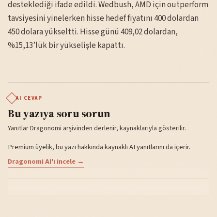
desteklediği ifade edildi. Wedbush, AMD için outperform
tavsiyesini yinelerken hisse hedef fiyatını 400 dolardan
450 dolara yükseltti. Hisse günü 409,02 dolardan,
%15,13’lük bir yükselişle kapattı.
AI CEVAP
Bu yazıya soru sorun
Yanıtlar Dragonomi arşivinden derlenir, kaynaklarıyla gösterilir.
Premium üyelik, bu yazı hakkında kaynaklı AI yanıtlarını da içerir.
Dragonomi AI'ı incele →