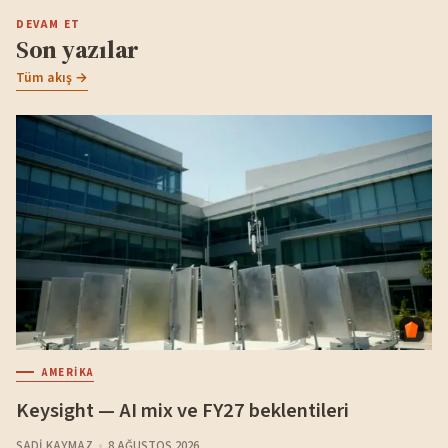
DEVAM ET
Son yazılar
Tüm akış →
AMERIKA
Keysight — AI mix ve FY27 beklentileri
SADI KAYMAZ
8 AĞUSTOS 2026