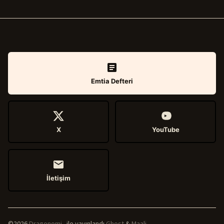
Emtia Defteri
X
YouTube
İletişim
©2026
Dragonomi
.
ile yayınlandı
Ghost
&
Maali
.