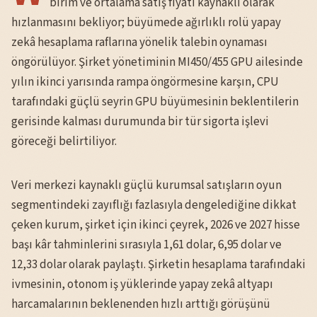
birim ve ortalama satış fiyatı kaynaklı olarak
hızlanmasını bekliyor; büyümede ağırlıklı rolü yapay
zekâ hesaplama raflarına yönelik talebin oynaması
öngörülüyor. Şirket yönetiminin MI450/455 GPU ailesinde
yılın ikinci yarısında rampa öngörmesine karşın, CPU
tarafındaki güçlü seyrin GPU büyümesinin beklentilerin
gerisinde kalması durumunda bir tür sigorta işlevi
göreceği belirtiliyor.
Veri merkezi kaynaklı güçlü kurumsal satışların oyun
segmentindeki zayıflığı fazlasıyla dengelediğine dikkat
çeken kurum, şirket için ikinci çeyrek, 2026 ve 2027 hisse
başı kâr tahminlerini sırasıyla 1,61 dolar, 6,95 dolar ve
12,33 dolar olarak paylaştı. Şirketin hesaplama tarafındaki
ivmesinin, otonom iş yüklerinde yapay zekâ altyapı
harcamalarının beklenenden hızlı arttığı görüşünü