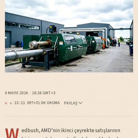
6 MAYIS 2026
18:28 GMT+3
1 DK OKUMA
PAYLAŞ
↻ 13:11 GMT+3
W
edbush, AMD’nin ikinci çeyrekte satışlarının