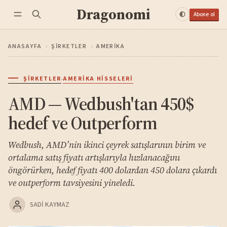
Dragonomi
Abone ol
ANASAYFA
›
ŞIRKETLER
›
AMERIKA
·
ŞIRKETLER
AMERIKA HISSELERI
AMD — Wedbush'tan 450$
hedef ve Outperform
Wedbush, AMD’nin ikinci çeyrek satışlarının birim ve
ortalama satış fiyatı artışlarıyla hızlanacağını
öngörürken, hedef fiyatı 400 dolardan 450 dolara çıkardı
ve outperform tavsiyesini yineledi.
SADI KAYMAZ