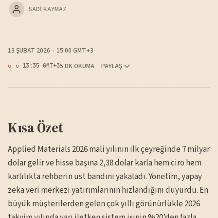
SADI KAYMAZ
13 ŞUBAT 2026
15:00 GMT+3
5 DK OKUMA
PAYLAŞ
↻ 13:35 GMT+3
Kısa Özet
Applied Materials 2026 mali yılının ilk çeyreğinde 7 milyar
dolar gelir ve hisse başına 2,38 dolar karla hem ciro hem
karlılıkta rehberin üst bandını yakaladı. Yönetim, yapay
zeka veri merkezi yatırımlarının hızlandığını duyurdu. En
büyük müşterilerden gelen çok yıllı görünürlükle 2026
takvim yılında yarı iletken sistem işinin %20’den fazla