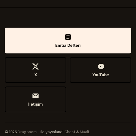
Emtia Defteri
X
YouTube
İletişim
©2026
Dragonomi
.
ile yayınlandı
Ghost
&
Maali
.