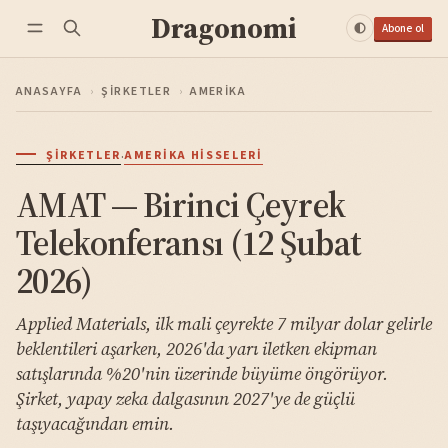
Dragonomi
Abone ol
ANASAYFA
›
ŞIRKETLER
›
AMERIKA
·
ŞIRKETLER
AMERIKA HISSELERI
AMAT — Birinci Çeyrek
Telekonferansı (12 Şubat
2026)
Applied Materials, ilk mali çeyrekte 7 milyar dolar gelirle
beklentileri aşarken, 2026'da yarı iletken ekipman
satışlarında %20'nin üzerinde büyüme öngörüyor.
Şirket, yapay zeka dalgasının 2027'ye de güçlü
taşıyacağından emin.