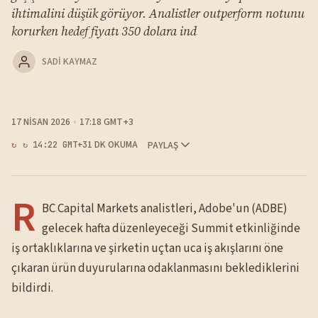
ihtimalini düşük görüyor. Analistler outperform notunu
korurken hedef fiyatı 350 dolara ind
SADI KAYMAZ
17 NISAN 2026
17:18 GMT+3
1 DK OKUMA
PAYLAŞ
↻ 14:22 GMT+3
R
BC Capital Markets analistleri, Adobe'un (ADBE)
gelecek hafta düzenleyeceği Summit etkinliğinde
iş ortaklıklarına ve şirketin uçtan uca iş akışlarını öne
çıkaran ürün duyurularına odaklanmasını beklediklerini
bildirdi.