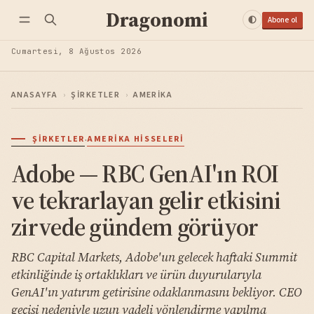
Dragonomi
Abone ol
Cumartesi, 8 Ağustos 2026
ANASAYFA
›
ŞIRKETLER
›
AMERIKA
·
ŞIRKETLER
AMERIKA HISSELERI
Adobe — RBC GenAI'ın ROI
ve tekrarlayan gelir etkisini
zirvede gündem görüyor
RBC Capital Markets, Adobe'un gelecek haftaki Summit
etkinliğinde iş ortaklıkları ve ürün duyurularıyla
GenAI'ın yatırım getirisine odaklanmasını bekliyor. CEO
geçişi nedeniyle uzun vadeli yönlendirme yapılma