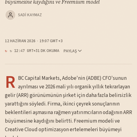
büyümesine kaydığını ve Freemium model
SADI KAYMAZ
12 HAZIRAN 2026
19:07 GMT+3
1 DK OKUMA
PAYLAŞ
↻ 12:47 GMT+3
R
BC Capital Markets, Adobe'nin (ADBE) CFO'sunun
ayrılması ve 2026 mali yılı organik yıllık tekrarlayan
gelir (ARR) görünümünün şirket için daha fazla belirsizlik
yarattığını söyledi. Firma, ikinci çeyrek sonuçlarının
beklentileri aşmasına rağmen yatırımcıların odağının ARR
büyümesine kaydığını belirtti. Freemium modeli ve
Creative Cloud optimizasyon ertelemeleri büyümeyi