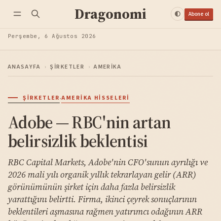
Dragonomi
Abone ol
Perşembe, 6 Ağustos 2026
ANASAYFA
›
ŞIRKETLER
›
AMERIKA
·
ŞIRKETLER
AMERIKA HISSELERI
Adobe — RBC'nin artan
belirsizlik beklentisi
RBC Capital Markets, Adobe'nin CFO'sunun ayrılığı ve
2026 mali yılı organik yıllık tekrarlayan gelir (ARR)
görünümünün şirket için daha fazla belirsizlik
yarattığını belirtti. Firma, ikinci çeyrek sonuçlarının
beklentileri aşmasına rağmen yatırımcı odağının ARR