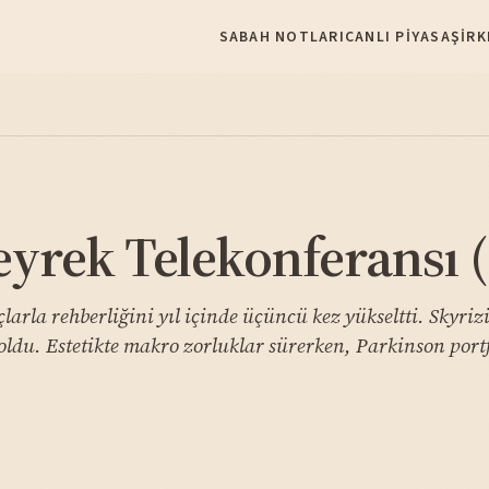
SABAH NOTLARI
CANLI PIYASA
ŞIRK
yrek Telekonferansı 
larla rehberliğini yıl içinde üçüncü kez yükseltti. Skyr
 oldu. Estetikte makro zorluklar sürerken, Parkinson por