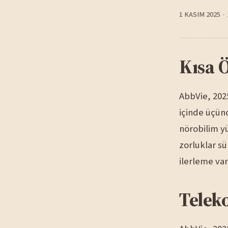
1 KASIM 2025
Kısa 
AbbVie, 2025
içinde üçün
nörobilim yü
zorluklar s
ilerleme var
Telek