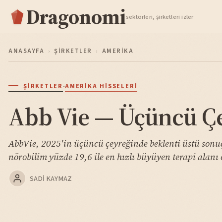
Dragonomi
TAKIP ET
sektörleri, şirketleri izler
ANASAYFA
›
ŞIRKETLER
›
AMERIKA
·
ŞIRKETLER
AMERIKA HISSELERI
Abb Vie — Üçüncü Çe
AbbVie, 2025'in üçüncü çeyreğinde beklenti üstü sonuç
nörobilim yüzde 19,6 ile en hızlı büyüyen terapi alanı
SADI KAYMAZ