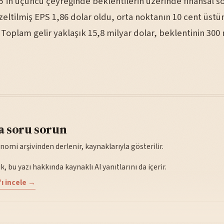
5’in üçüncü çeyreğinde beklentilerin üzerinde finansal s
zeltilmiş EPS 1,86 dolar oldu, orta noktanın 10 cent üst
 Toplam gelir yaklaşık 15,8 milyar dolar, beklentinin 300
a soru sorun
nomi arşivinden derlenir, kaynaklarıyla gösterilir.
, bu yazı hakkında kaynaklı AI yanıtlarını da içerir.
ı incele →