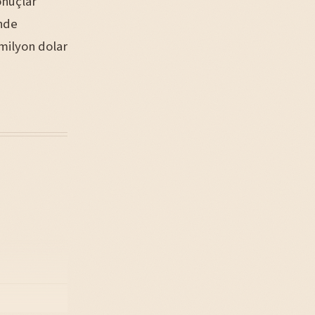
onuçlar
ünde
 milyon dolar