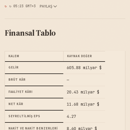
PAYLAŞ
↻ 05:23 GMT+3
Finansal Tablo
KALEM
KAYNAK DEĞER
605.88 milyar $
GELIR
—
BRÜT KÂR
20.43 milyar $
FAALIYET KÂRI
11.68 milyar $
NET KÂR
4.27
SEYRELTILMIŞ EPS
8.60 milyar $
NAKIT VE NAKIT BENZERLERI