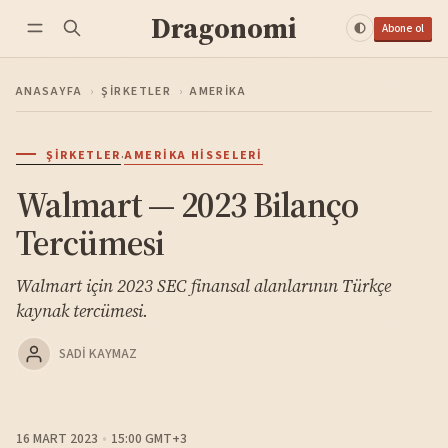
Dragonomi
Abone ol
ANASAYFA
›
ŞIRKETLER
›
AMERIKA
·
ŞIRKETLER
AMERIKA HISSELERI
Walmart — 2023 Bilanço
Tercümesi
Walmart için 2023 SEC finansal alanlarının Türkçe
kaynak tercümesi.
SADI KAYMAZ
16 MART 2023
15:00 GMT+3