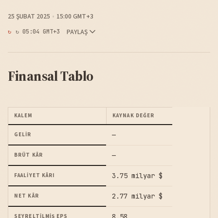
25 ŞUBAT 2025
15:00 GMT+3
PAYLAŞ
↻ 05:04 GMT+3
Finansal Tablo
KALEM
KAYNAK DEĞER
—
GELIR
—
BRÜT KÂR
3.75 milyar $
FAALIYET KÂRI
2.77 milyar $
NET KÂR
8.58
SEYRELTILMIŞ EPS