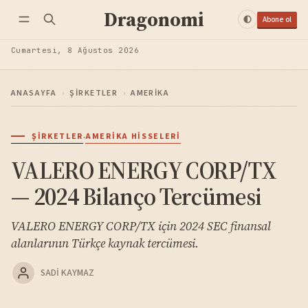
Dragonomi
Abone ol
Cumartesi, 8 Ağustos 2026
ANASAYFA
›
ŞIRKETLER
›
AMERIKA
·
ŞIRKETLER
AMERIKA HISSELERI
VALERO ENERGY CORP/TX
— 2024 Bilanço Tercümesi
VALERO ENERGY CORP/TX için 2024 SEC finansal
alanlarının Türkçe kaynak tercümesi.
SADI KAYMAZ