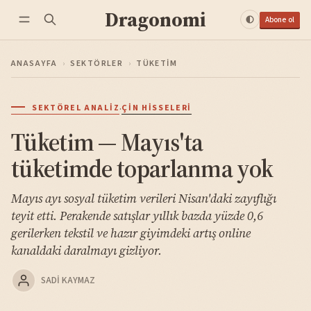
Dragonomi
Abone ol
ANASAYFA
›
SEKTÖRLER
›
TÜKETIM
·
SEKTÖREL ANALIZ
ÇIN HISSELERI
Tüketim — Mayıs'ta
tüketimde toparlanma yok
Mayıs ayı sosyal tüketim verileri Nisan'daki zayıflığı
teyit etti. Perakende satışlar yıllık bazda yüzde 0,6
gerilerken tekstil ve hazır giyimdeki artış online
kanaldaki daralmayı gizliyor.
SADI KAYMAZ