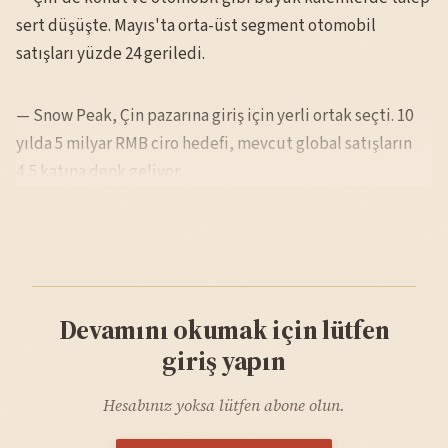
sert düşüşte. Mayıs'ta orta-üst segment otomobil
satışları yüzde 24 geriledi.
— Snow Peak, Çin pazarına giriş için yerli ortak seçti. 10
yılda 5 milyar RMB ciro hedefi, mevcut global satışların
4,5 katına denk geliyor.
Devamını okumak için lütfen
giriş yapın
Hesabınız yoksa lütfen abone olun.