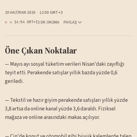
20 HAZIRAN 2026
12:00 GMT+3
2 DK OKUMA
PAYLAŞ
↻ 14:54 GMT+3
Öne Çıkan Noktalar
— Mayıs ayı sosyal tüketim verileri Nisan'daki zayıflığı
teyit etti. Perakende satışlar yıllık bazda yüzde 0,6
geriledi.
— Tekstil ve hazır giyim perakende satışları yıllık yüzde
3,8 artsa da online kanal yüzde 3,6 daraldı. Fiziksel
mağaza ve online arasındaki makas açılıyor.
— Çin'de konut ve otomobil gibi büyük kalemlerde talep